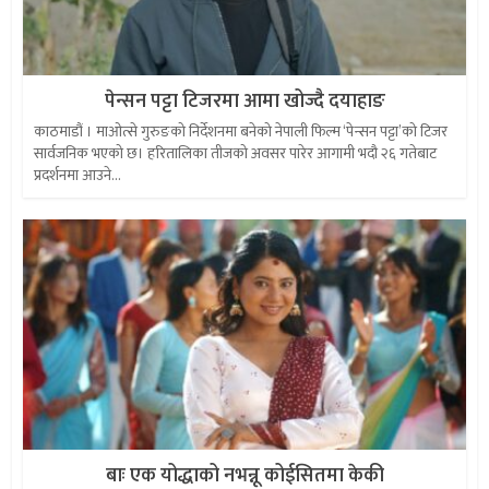
पेन्सन पट्टा टिजरमा आमा खोज्दै दयाहाङ
काठमाडौं । माओत्से गुरुङको निर्देशनमा बनेको नेपाली फिल्म ‘पेन्सन पट्टा’को टिजर
सार्वजनिक भएको छ। हरितालिका तीजको अवसर पारेर आगामी भदौ २६ गतेबाट
प्रदर्शनमा आउने...
बाः एक योद्धाको नभन्नू कोईसितमा केकी