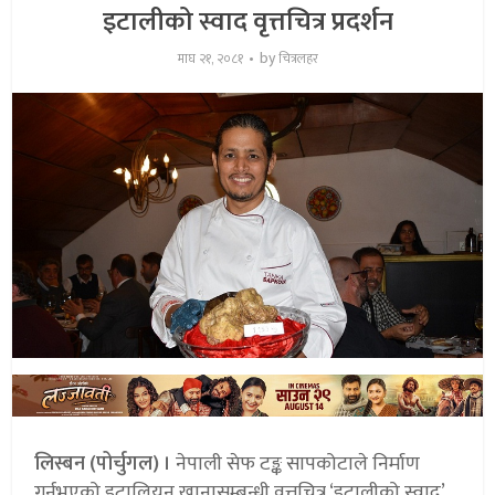
इटालीको स्वाद वृत्तचित्र प्रदर्शन
by
माघ २१, २०८१
चित्रलहर
लिस्बन (पोर्चुगल) ।
नेपाली सेफ टङ्क सापकोटाले निर्माण
गर्नुभएको इटालियन खानासम्बन्धी वृत्तचित्र ‘इटालीको स्वाद’