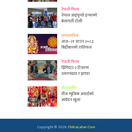
नेपाली फिल्म
नेपाल आइपुग्यो इन्फाको
बेलायती टोली
समसामयिक
आज–२१ साउन २०८३
बिहीबारको राशिफल
नेपाली फिल्म
झिँगेदाउ २ टिजरमा
उतारचढाव र झगडा
गीत/संगीत
तीज म्युजिक अवार्डको
आवेदन खुला
Copyright © 2026
ChitraLahar.Com