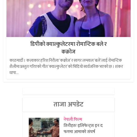
डिपीको क्याल्कुलेटरमा रोमान्टिक बले र
कक्रोज
काठमाडौं । कलाकार हरिश निरौला ‘कक्रोज’ र सागर लम्साल ‘बले’लाई रोमान्टिक
शैलीमा प्रस्तुत गरिएको गीत ‘क्याल्कुलेटर’को भिडियो सार्वजनिक भएको छ । शंकर
थापा...
ताजा अपडेट
नेपाली फिल्म
तिनीहरुः इलिफेन्ट्स इन द
फगमा आमाको संघर्ष