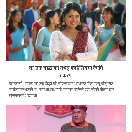
बाः एक योद्धाको नभन्नू कोईसितमा केकी
र करण
काठमाडौं । फिल्म ‘बाः एक योद्धा’ को लोकलयमा आधारित गीत ‘नभन्नू कोइसित’
सार्वजनिक भएको छ । समीक्षा अधिकारी र सागर आलेको स्वर रहेको गीतमा हरि
लम्सालको शब्द तथा...