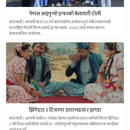
नेपाल आइपुग्यो इन्फाको बेलायती टोली
काठमाडौं । आगामी साउन ३० गते काठमाडौंमा आयोजना हुने तेस्रो संस्करणको
अन्तर्राष्ट्रिय नेपाली फिल्म अवार्ड (इन्फा अवार्ड–२०२६) लाई सफल बनाउन
बेलायतस्थित आयोजक...
झिँगेदाउ २ टिजरमा उतारचढाव र झगडा
काठमाडौं । आगामी असोज २ गतेबाट देशभर प्रदर्शनमा आउन लागेको फिल्म ‘झिँगेदाउ
२’ को टिजर सार्वजनिक भएको छ । ललितपुरको क्यूएफएक्स लबिममा एक कार्यक्रम
आयोजना गर्दै...