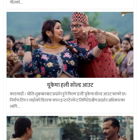
गीतको...
यूकेमा हली सोल्ड आउट
काठमाडौं । भोलि शुक्रबारबाट प्रदर्शन हुने फिल्म ‘हली’युकेमा सोल्ड आउट भएको छ।
निर्माण टिम र त्यहाँको वितरक सपन इन्टरटेनमेन्ट लिमिटेडबीच प्रदर्शन अधिकारका
लागि...