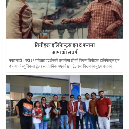
तिनीहरुः इलिफेन्ट्स इन द फगमा
आमाको संघर्ष
काठमाडौं । भदौ १९ गतेबाट प्रदर्शनको तयारीमा रहेको फिल्म ‘तिनीहरुः इलिफेन्ट्स इन
द फग’को म्युजिकल ट्रेलर सार्वजनिक भएको छ । ट्रेलरमा फिल्मका मुख्य पात्रको...