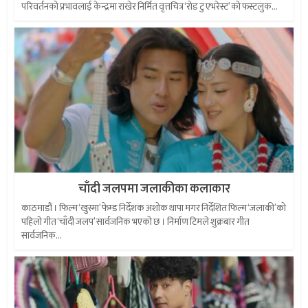
परिवर्तनको प्रभावलाई केन्द्रमा राखेर निर्मित वृत्तचित्र ‘रोड टु एभरेस्ट’ को फस्टलुक...
चाँदी जलपमा जलाकीका कलाकार
काठमाडौं । फिल्म ‘खुस्मा’ फेम्ड निर्देशक अशोक थापा मगर निर्देशित फिल्म ‘जलाकी’को
पहिलो गीत ‘चाँदी जलप’ सार्वजनिक भएको छ । निर्माण टिमले शुक्रबार गीत
सार्वजनिक...