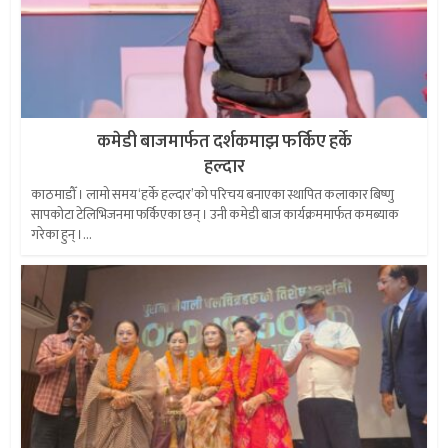
कमेडी बाजमार्फत दर्शकमाझ फर्किए हर्के
हल्दार
काठमाडौँ । लामो समय ‘हर्के हल्दार’को परिचय बनाएका स्थापित कलाकार बिष्णु
सापकोटा टेलिभिजनमा फर्किएका छन् । उनी कमेडी बाज कार्यक्रममार्फत कमब्याक
गरेका हुन् ।...