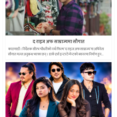
द राइज अफ साम्राज्यमा सौगात
काठमाडौं । निर्देशक सौरभ चौधरीको नयाँ फिल्म ‘द राइज अफ साम्राज्य’मा अभिनेता
सौगात मल्ल अनुबन्ध भएका छन् । डार्क हर्स इन्टरटेन्मेन्टको ब्यानरमा निर्माण हुन...