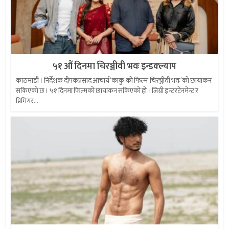
५१ औं दिनमा चिरञ्जीवी भवः इन्डक्ल्याप
काठमाडौं । निर्देशक दीपकप्रसाद आचार्य ‘काकु’को फिल्म ‘चिरञ्जीवी भवः’को छायांकन
सकिएको छ । ५१ दिनमा फिल्मको छायांकन सकिएको हो । जिग्री इन्टरटेनमेन्ट र
प्रिमियर...