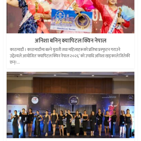
अनिशा बनिन् क्यापिटल क्विन नेपाल
काठमाडौं । काठमाडौंमा बस्ने युवती तथा महिलाहरूको प्रतिभा प्रस्फुटन गराउने
उद्देश्यले आयोजित ‘क्यापिटल क्विन नेपाल २०२६’ को उपाधि अनिशा खड्काले जितेकी
छन्।...