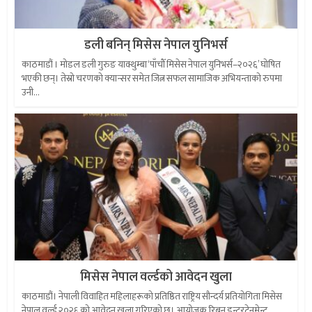
डली बनिन् मिसेस नेपाल युनिभर्स
काठमाडौं । मोडल डली गुरुङ याक्थुम्बा ‘पाँचौँ मिसेस नेपाल युनिभर्स–२०२६’ घोषित
भएकी छन्। तेस्रो चरणको क्यान्सर समेत जित्न सफल सामाजिक अभियन्ताको रुपमा
उनी...
मिसेस नेपाल वर्ल्डको आवेदन खुला
काठमाडौं। नेपाली विवाहित महिलाहरूको प्रतिष्ठित राष्ट्रिय सौन्दर्य प्रतियोगिता मिसेस
नेपाल वर्ल्ड २०२६ को आवेदन खुला गरिएको छ। आयोजक रिबन इन्टरटेनमेन्ट