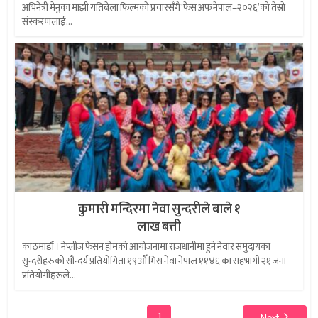
अभिनेत्री मेनुका माझी यतिबेला फिल्मको प्रचारसँगै ‘फेस अफ नेपाल–२०२६’को तेस्रो
संस्करणलाई...
कुमारी मन्दिरमा नेवा सुन्दरीले बाले १
लाख बत्ती
काठमाडौं । नेप्लीज फेसन होमको आयोजनामा राजधानीमा हुने नेवार समुदायका
सुन्दरीहरुको सौन्दर्य प्रतियोगिता १९औँ मिस नेवा नेपाल ११४६ का सहभागी २१ जना
प्रतियोगीहरूले...
1
Next