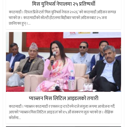
मिस युनिभर्स नेपालमा २५ प्रतिष्पर्धी
काठमाडौं । दिपल प्रिजेन्टर्स ‘मिस युनिभर्स नेपाल २०२६’ को काठमाडौं अडिसन सम्पन्न
भएको छ । काठमाडौंको सोल्टी होटलमा बिहीबार भएको अडिसनबाट २५ जना
छानिएका हुन् ।...
प्याब्सन मिस लिटिल आइडलको तयारी
काठमाडौं । प्याब्सन काठमाडौं र एक्सन इन्टरटेनमेन्टले संयुक्त रूपमा आयोजना गर्दै
आएको ‘प्याब्सन मिस लिटिल आइडल’को १५औं संस्करण सुरु भएको छ । शैक्षिक
कोर्समा...