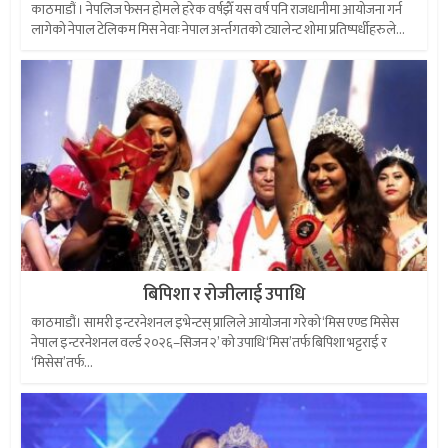
काठमाडौं । नेपलिज फेसन होमले हरेक वर्षझैँ यस वर्ष पनि राजधानीमा आयोजना गर्न
लागेको नेपाल टेलिकम मिस नेवाः नेपाल अर्न्तगतको ट्यालेन्ट शोमा प्रतिष्पर्धीहरुले...
बिपिशा र रोजीलाई उपाधि
काठमाडौं। सामरी इन्टरनेशनल इभेन्टस् प्रालिले आयोजना गरेको ‘मिस एण्ड मिसेस
नेपाल इन्टरनेशनल वर्ल्ड २०२६–सिजन २’ को उपाधि ‘मिस’तर्फ बिपिशा भट्टराई र
‘मिसेस’तर्फ...