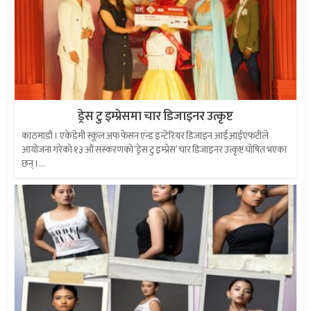
ड्रेस टु इम्प्रेसमा चार डिजाइनर उत्कृष्ट
काठमाडौं । एकेडेमी स्कूल अफ फेसन एन्ड इन्टेरियर डिजाइन आईआईएफटीले
आयोजना गरेको १३ औं संस्करणको ‘ड्रेस टु इम्प्रेस’ चार डिजाइनर उत्कृष्ट घोषित भएका
छन् ।...