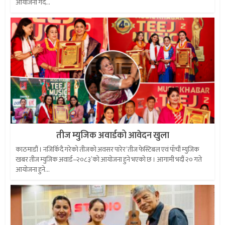
आयोजना गर्दै...
तीज म्युजिक अवार्डको आवेदन खुला
काठमाडौं । नजिकिँदै गरेको तीजको अवसर पारेर ‘तीज फेस्टिबल एवं पाँचौं म्युजिक
खबर तीज म्युजिक अवार्ड–२०८३’को आयोजना हुने भएको छ । आगामी भदौं २० गते
आयोजना हुने...