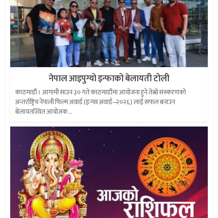
नेपाल आइपुग्यो इन्फाको बेलायती टोली
काठमाडौं । आगामी साउन ३० गते काठमाडौंमा आयोजना हुने तेस्रो संस्करणको
अन्तर्राष्ट्रिय नेपाली फिल्म अवार्ड (इन्फा अवार्ड–२०२६) लाई सफल बनाउन
बेलायतस्थित आयोजक...