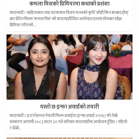
कमला मिसको प्रिमियरमा कथाको प्रशंसा
काठमाडौं । साहित्यकार तथा नाटककार विजय मल्लको कृति ‘कोही किन बरबाद होस्’
बाट प्रेरित फिल्म ‘कमला मिस’ को काठमाडौंस्थित जयनेपाल हलमा सोमबार साँझ
प्रिमियर गरिएको...
यस्तो छ इन्फा अवार्डको तयारी
काठमाडौं । इन्टरनेशनल नेपाली फिल्म अवार्ड्स (इन्फा अवार्ड २०२६) को तेस्रो
संस्करण आगामी २०८३ साउन ३० गते शनिवार काठमाडौंमा आयोजना हुँदैछ । पहिलो
र दोस्रो...