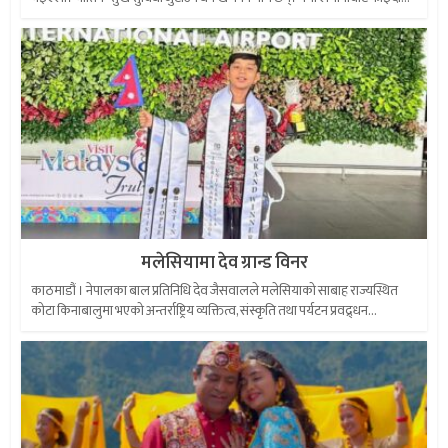
मलेसियामा देव ग्रान्ड विनर
काठमाडौं । नेपालका बाल प्रतिनिधि देव जैसवालले मलेसियाको साबाह राज्यस्थित
कोटा किनाबालुमा भएको अन्तर्राष्ट्रिय व्यक्तित्व, संस्कृति तथा पर्यटन प्रवद्र्धन...