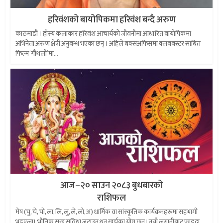
हरिवंशको बायोपिकमा हरिवंश बन्दै अरुण
काठमाडौं । हाँस्य कलाकार हरिवंश आचार्यको जीवनीमा आधारित बायोपिकमा
अभिनेता अरुण क्षेत्री अनुबन्ध भएका छन् । अहिले बक्सअफिसमा क्लबबस्टर साबित
फिल्म ‘गौथली’मा...
आज–२० साउन २०८३ बुधबारको
राशिफल
मेष (चु, चे, चो, ला, लि, लु, ले, लो, अ) धार्मिक वा सांस्कृतिक कार्यक्रमहरूमा सहभागी
भइएला। भौतिक सुख सुविधा जुटाउन धन खर्चका योग छन्। नयाँ लगानीबाट फाइदा...