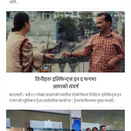
लागि...
तिनीहरुः इलिफेन्ट्स इन द फगमा
आमाको संघर्ष
काठमाडौं । भदौ १९ गतेबाट प्रदर्शनको तयारीमा रहेको फिल्म ‘तिनीहरुः इलिफेन्ट्स इन
द फग’को म्युजिकल ट्रेलर सार्वजनिक भएको छ । ट्रेलरमा फिल्मका मुख्य पात्रको...