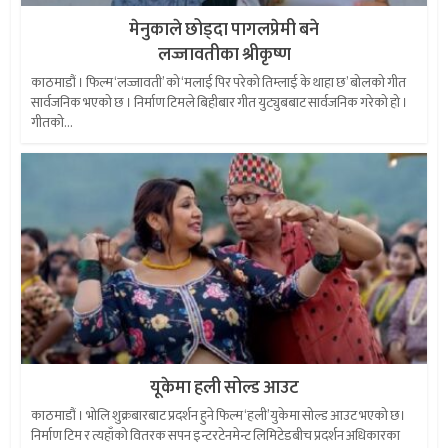
मेनुकाले छोड्दा पागलप्रेमी बने
लज्जावतीका श्रीकृष्ण
काठमाडौं । फिल्म ‘लज्जावती’ को ‘मलाई पिर परेको तिम्लाई के थाहा छ’ बोलको गीत
सार्वजनिक भएको छ । निर्माण टिमले बिहीबार गीत युट्युबबाट सार्वजनिक गरेको हो ।
गीतको...
यूकेमा हली सोल्ड आउट
काठमाडौं । भोलि शुक्रबारबाट प्रदर्शन हुने फिल्म ‘हली’युकेमा सोल्ड आउट भएको छ।
निर्माण टिम र त्यहाँको वितरक सपन इन्टरटेनमेन्ट लिमिटेडबीच प्रदर्शन अधिकारका