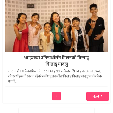
भ्वाइसका प्रतिष्पर्धीसँग मिलनको घिन्ताङ्ग
घिन्ताङ्ग मादलु
काठमाडौं । गायिका मिलन नेवार र द भ्वाइस अफ किड्स सिजन ५ का उनका टप–६
प्रतिस्पर्धीहरूको स्वरमा रहेको सन्देशमूलक गीत ‘घिन्ताङ्ग घिन्ताङ्ग मादलु’ सार्वजनिक
भएको...
1
Next