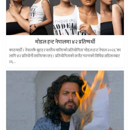
मोडल हन्ट नेपालमा ४२ प्रतिष्पर्धी
काठमाडौँ । नेपालकै बृहत् र स्तरीय मानिएको प्रतियोगिता ‘मोडल हन्ट नेपाल २०२६’का
लागि ४२ प्रतियोगी छानिएका छन् । प्रतियोगिताको छनौट चरणको विभिन्न अडिसनबाट
२६...