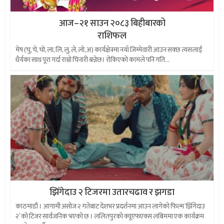
आज–२१ साउन २०८३ बिहीबारको
राशिफल
मेष (चु, चे, चो, ला, लि, लु, ले, लो, अ) कार्यक्षेत्रमा नयाँ जिम्मेवारी आउन सक्छ त्यसलाई
धैर्यका साथ पूरा गर्दा राम्रो चिनारी बन्नेछ। रोकिएको कामले पनि गति...
झिँगेदाउ २ टिजरमा उतारचढाव र झगडा
काठमाडौं । आगामी असोज २ गतेबाट देशभर प्रदर्शनमा आउन लागेको फिल्म ‘झिँगेदाउ
२’ को टिजर सार्वजनिक भएको छ । ललितपुरको क्यूएफएक्स लबिममा एक कार्यक्रम