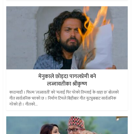
मेनुकाले छोड्दा पागलप्रेमी बने
लज्जावतीका श्रीकृष्ण
काठमाडौं । फिल्म ‘लज्जावती’ को ‘मलाई पिर परेको तिम्लाई के थाहा छ’ बोलको
गीत सार्वजनिक भएको छ । निर्माण टिमले बिहीबार गीत युट्युबबाट सार्वजनिक
गरेको हो । गीतको...