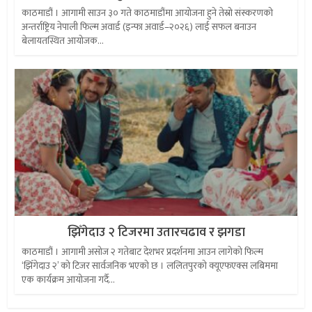
काठमाडौं । आगामी साउन ३० गते काठमाडौंमा आयोजना हुने तेस्रो संस्करणको
अन्तर्राष्ट्रिय नेपाली फिल्म अवार्ड (इन्फा अवार्ड–२०२६) लाई सफल बनाउन
बेलायतस्थित आयोजक...
झिँगेदाउ २ टिजरमा उतारचढाव र झगडा
काठमाडौं । आगामी असोज २ गतेबाट देशभर प्रदर्शनमा आउन लागेको फिल्म
‘झिँगेदाउ २’ को टिजर सार्वजनिक भएको छ । ललितपुरको क्यूएफएक्स लबिममा
एक कार्यक्रम आयोजना गर्दै...