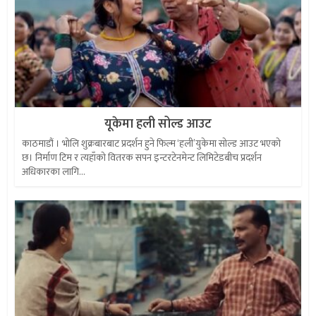
यूकेमा हली सोल्ड आउट
काठमाडौं । भोलि शुक्रबारबाट प्रदर्शन हुने फिल्म ‘हली’युकेमा सोल्ड आउट भएको
छ। निर्माण टिम र त्यहाँको वितरक सपन इन्टरटेनमेन्ट लिमिटेडबीच प्रदर्शन
अधिकारका लागि...