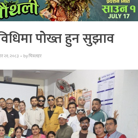
िधिमा पोख्त हुन सुझाव
ार २१, २०८३
by
चित्रलहर