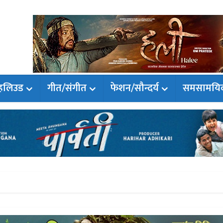
हलिउड
गीत/संगीत
फेशन/सौन्दर्य
समसामयि