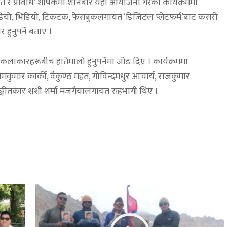
ीत र प्रविधि’ शीर्षकमा शनिबार यहाँ आयोजना गरेको कार्यक्रममा
ार, अडियो, भिडियो, टिकटक, फेसबुकलगायत ‘डिजिटल प्लेटफर्म’बाट कसरी
हुनुपर्ने बताए ।
र कलाकारहरूबीच हातेमालो हुनुपर्नेमा जोड दिए । कार्यक्रममा
रामकुमार कार्की, वैकुण्ठ महत, गोविन्दमधुर आचार्य, राजकुमार
ी, सङ्गीतकार शशी शर्मा मजगैयालगायत सहभागी थिए ।