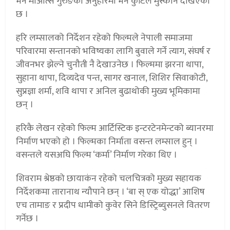
भने माओत्से गुरुङको अनुहारमा भने कुटिल मुस्कान देखिएको
छ ।
हरि लम्सालको निर्देशन रहेको फिल्मले नेपाली समाजमा
परिवारमा सन्तानको भविष्यका लागि बुवाले गर्ने त्याग, संघर्ष र
जीवनभर झेल्ने चुनौती नै देखाउनेछ । फिल्ममा झरना थापा,
सुहाना थापा, दिव्यदेव पन्त, सागर खनाल, शिशिर सिवाकोटी,
सुप्रज्ञा शर्मा, शवि थापा र अनिल बुढाथोकी मुख्य भूमिकामा
छन् ।
हरिकै लेखन रहेको फिल्म आर्टिस्टिक इन्टरटेनमेन्टको ब्यानरमा
निर्माण भएको हो । फिल्मका निर्माता वसन्त लम्साल हुन् ।
वसन्तले यसअघि फिल्म ‘कर्मा’ निर्माण गरेका थिए ।
शिवराम श्रेष्ठको छायाकंन रहेको चलचित्रको मुख्य सहायक
निर्देशकमा तारानाथ न्यौपाने छन् । ‘बा स् एक योद्धा’ आशिष
एच तामाङ र प्रदीप धामीको कुवेर सिने डिस्ट्रिब्युसनले वितरण
गर्नेछ ।