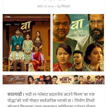
by
असार २२, २०८३
चित्रलहर
काठमाडौं ।
भदौ १९ गतेबाट प्रदशर्नमा आउने फिल्म ‘बाः एक
योद्धा’को नयाँ पोस्टर सार्वजनिक भएको छ । निर्माण टिमले
सोमबार फिल्मका मुख्य कलाकार समेटिएका दुईवटा पोस्टर