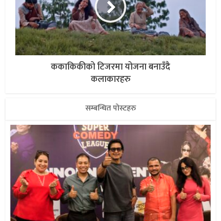
ककाकिकीको टिजरमा योजना बनाउँदै
कलाकारहरु
सम्बन्धित पोस्टहरु