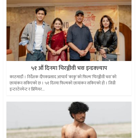
५१ औं दिनमा चिरञ्जीवी भवः इन्डक्ल्याप
काठमाडौं । निर्देशक दीपकप्रसाद आचार्य ‘काकु’को फिल्म ‘चिरञ्जीवी भवः’को
छायांकन सकिएको छ । ५१ दिनमा फिल्मको छायांकन सकिएको हो । जिग्री
इन्टरटेनमेन्ट र प्रिमियर...