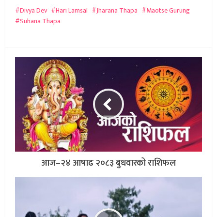
Divya Dev
Hari Lamsal
Jharana Thapa
Maotse Gurung
Suhana Thapa
आज–२४ आषाढ २०८३ बुधवारको राशिफल