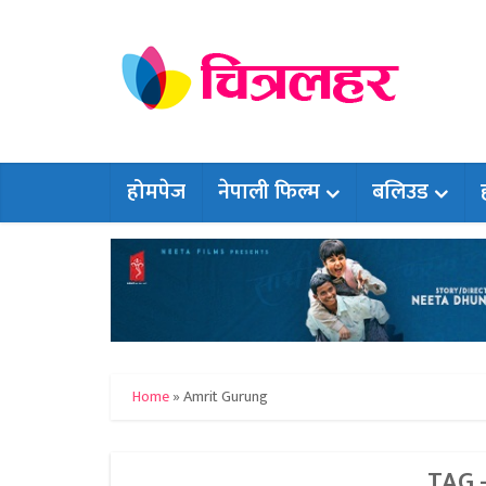
होमपेज
नेपाली फिल्म
बलिउड
Home
»
Amrit Gurung
TAG 