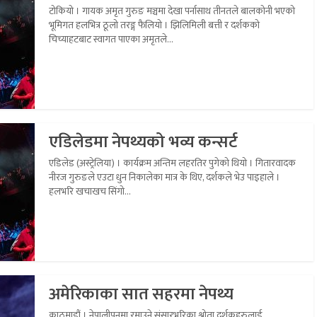
टोकियो । गायक अमृत गुरुङ मञ्चमा देखा पर्नासाथ तीनतले बालकोनी भएको
भूमिगत हलभित्र ठूलो तरङ्ग फैलियो । झिलिमिली बत्ती र दर्शकको
चिच्याहटबाट स्वागत पाएका अमृतले...
एडिलेडमा नेपथ्यको भव्य कन्सर्ट
एडिलेड (अस्ट्रेलिया) । कार्यक्रम अन्तिम लहरतिर पुगेको थियो । गितारवादक
नीरज गुरुङले एउटा धुन निकालेका मात्र के थिए, दर्शकले भेउ पाइहाले ।
हलभरि खचाखच सिंगो...
अमेरिकाका सात सहरमा नेपथ्य
काठमाडौं । नेपालीपनमा रमाउने संसारभरिका श्रोता दर्शकहरुलाई