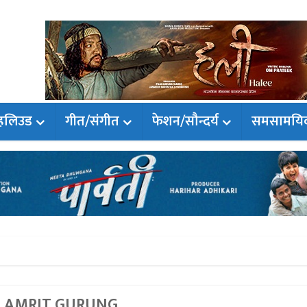
हलिउड
गीत/संगीत
फेशन/सौन्दर्य
समसामयि
- AMRIT GURUNG