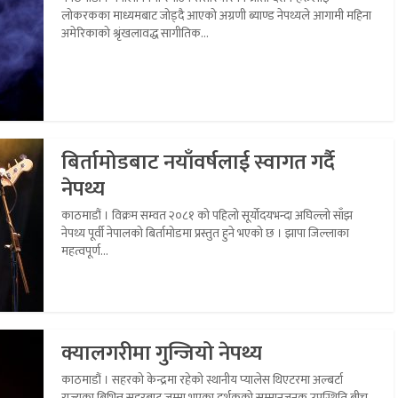
लोकरकका माध्यमबाट जोड्दै आएको अग्रणी ब्याण्ड नेपथ्यले आगामी महिना
अमेरिकाको श्रृंखलावद्ध सा‌गीतिक...
बिर्तामोडबाट नयाँवर्षलाई स्वागत गर्दै
नेपथ्य
काठमाडौं । विक्रम सम्वत २०८१ को पहिलो सूर्योदयभन्दा अघिल्लो साँझ
नेपथ्य पूर्वी नेपालको बिर्तामोडमा प्रस्तुत हुने भएको छ । झापा जिल्लाका
महत्वपूर्ण...
क्यालगरीमा गुन्जियो नेपथ्य
काठमाडौं । सहरको केन्द्रमा रहेको स्थानीय प्यालेस थिएटरमा अल्बर्टा
राज्यका बिभिन्न सहरबाट जम्मा भएका दर्शकको सम्मानजनक उपस्थिति बीच