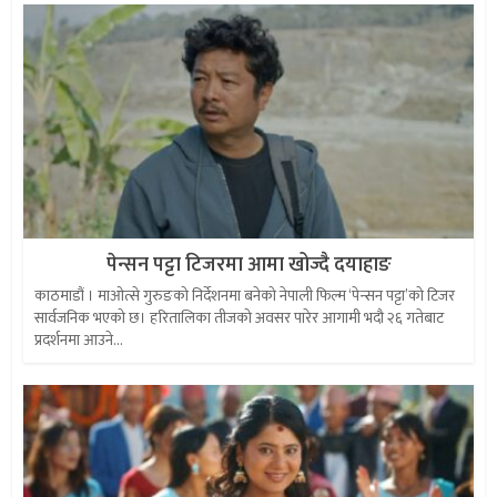
पेन्सन पट्टा टिजरमा आमा खोज्दै दयाहाङ
काठमाडौं । माओत्से गुरुङको निर्देशनमा बनेको नेपाली फिल्म ‘पेन्सन पट्टा’को टिजर
सार्वजनिक भएको छ। हरितालिका तीजको अवसर पारेर आगामी भदौ २६ गतेबाट
प्रदर्शनमा आउने...