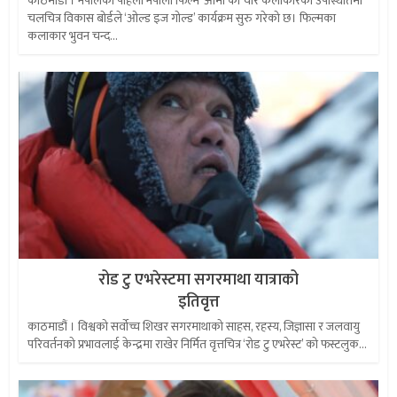
काठमाडौं । नेपालको पहिलो नेपाली फिल्म ‘आमा’का चार कलाकारको उपस्थितिमा
चलचित्र विकास बोर्डले ‘ओल्ड इज गोल्ड’ कार्यक्रम सुरु गरेको छ। फिल्मका
कलाकार भुवन चन्द...
रोड टु एभरेस्टमा सगरमाथा यात्राको
इतिवृत्त
काठमाडौं । विश्वको सर्वोच्च शिखर सगरमाथाको साहस, रहस्य, जिज्ञासा र जलवायु
परिवर्तनको प्रभावलाई केन्द्रमा राखेर निर्मित वृत्तचित्र ‘रोड टु एभरेस्ट’ को फस्टलुक...