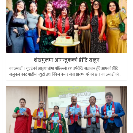
शंखमुलमा आगन्तुकको प्रीटि सलुन
काठमाडौं । यूएईको आबुधाबीमा पछिल्लो ११ वर्षदेखि सञ्चालन हुँदै आएको प्रीटि
सलुनले काठमाडौंमा ब्युटी तथा स्किन केयर सेवा प्रारम्भ गरेको छ । काठमाडौंको...