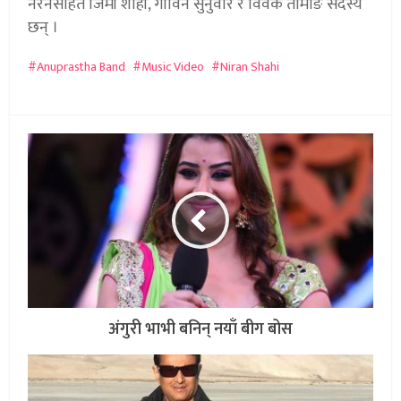
नरेनसहित जिमी शाही, गोविन सुनुवार र विवेक तामाङ सदस्य
छन् ।
Anuprastha Band
Music Video
Niran Shahi
अंगुरी भाभी बनिन् नयाँ बीग बोस