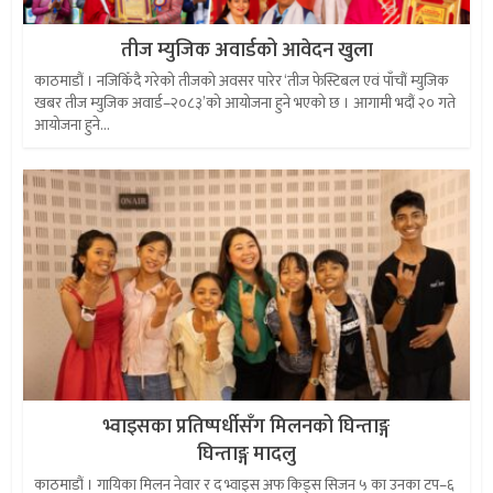
तीज म्युजिक अवार्डको आवेदन खुला
काठमाडौं । नजिकिँदै गरेको तीजको अवसर पारेर ‘तीज फेस्टिबल एवं पाँचौं म्युजिक
खबर तीज म्युजिक अवार्ड–२०८३’को आयोजना हुने भएको छ । आगामी भदौं २० गते
आयोजना हुने...
भ्वाइसका प्रतिष्पर्धीसँग मिलनको घिन्ताङ्ग
घिन्ताङ्ग मादलु
काठमाडौं । गायिका मिलन नेवार र द भ्वाइस अफ किड्स सिजन ५ का उनका टप–६