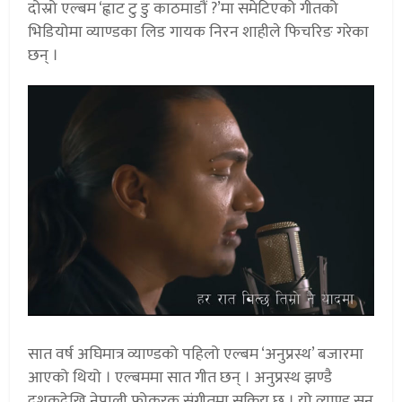
दोस्रो एल्बम ‘ह्वाट टु डु काठमाडौं ?’मा समेटिएको गीतको
भिडियोमा व्याण्डका लिड गायक निरन शाहीले फिचरिङ गरेका
छन् ।
सात वर्ष अघिमात्र व्याण्डको पहिलो एल्बम ‘अनुप्रस्थ’ बजारमा
आएको थियो । एल्बममा सात गीत छन् । अनुप्रस्थ झण्डै
दशकदेखि नेपाली फोकरक संगीतमा सक्रिय छ । यो व्याण्ड सन्