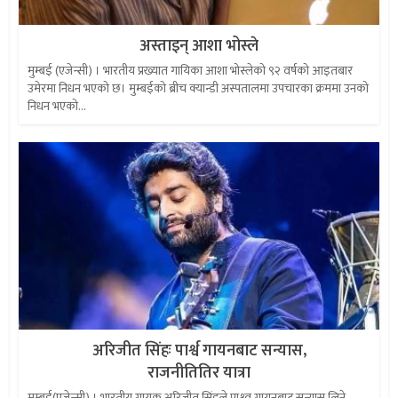
अस्ताइन् आशा भोस्ले
मुम्बई (एजेन्सी) । भारतीय प्रख्यात गायिका आशा भोस्लेको ९२ वर्षको आइतबार
उमेरमा निधन भएको छ। मुम्बईकाे ब्रीच क्यान्डी अस्पतालमा उपचारका क्रममा उनको
निधन भएको...
अरिजीत सिंहः पार्श्व गायनबाट सन्यास,
राजनीतितिर यात्रा
मुम्बई(एजेन्सी) । भारतीय गायक अरिजीत सिंहले पाश्र्व गायनबाट सन्यास लिने