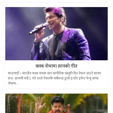
क्लब नोभामा सानको गीत
काठमाडौं । भारतीय पाश्र्व गायक सान सांगीतिक प्रस्तुति दिन नेपाल आउने भएका
छन्। आगामी भदौ ६ गते उनले नेपालकै सबैभन्दा ठूलो इन्डोर इभेन्ट भेन्यु क्लब
नोभामा...