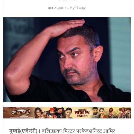
by
माघ २, २०७४
चित्रलहर
मुम्बई(एजेन्सी) ।
बलिउडका मिस्टर परफेक्शनिस्ट आमिर