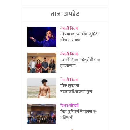
ताजा अपडेट
नेपाली फिल्म
तीजमा काठमाडौंमा गुञ्जिँदै
दीपा नारायण
नेपाली फिल्म
५१ औं दिनमा चिरञ्जीवी भवः
इन्डक्ल्याप
नेपाली फिल्म
पीके लुक्समा
महाराजधिराजका पुष्प
फेशन/सौन्दर्य
मिस युनिभर्स नेपालमा २५
प्रतिष्पर्धी