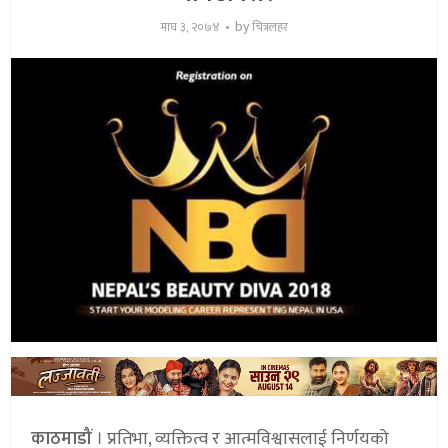
by
माघ ३, २०७४
चित्रलहर
काठमाडौं
। प्रतिभा, व्यक्तित्व र आत्मविश्वासलाई निर्णयको