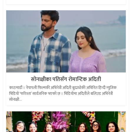
सोनाक्षीका पतिसँग रोमान्टिक अदिती
काठमाडौं । नेपापली फिल्मकी अभिनेत्री अदिती बुढाथोकी अभिनित हिन्दी म्युजिक
भिडियो ‘फरिश्ता’ सार्वजनिक भएको छ । भिडियोमा अदितीले बलिउड अभिनेत्री
सोनाक्षी...