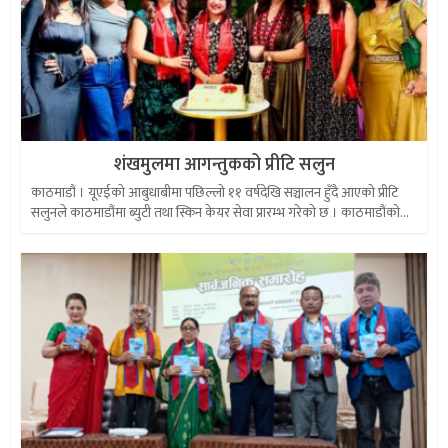
शंखमुलमा आगन्तुकको प्रीटि सलुन
काठमाडौं । यूएईको आबुधाबीमा पछिल्लो ११ वर्षदेखि सञ्चालन हुँदै आएको प्रीटि
सलुनले काठमाडौंमा ब्युटी तथा स्किन केयर सेवा प्रारम्भ गरेको छ । काठमाडौंको...