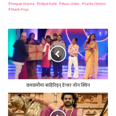
Deepak Sharma
Dikpal Karki
Music Video
Sarika Ghimire
Shanti Priya
छमछमीमा बाहिरिइन् डेन्जर जोन क्विन