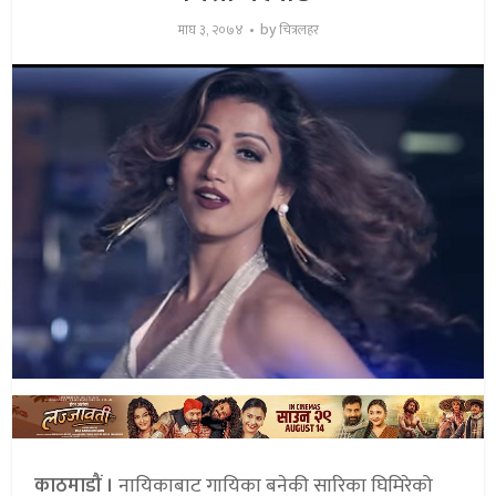
by
माघ ३, २०७४
चित्रलहर
काठमाडौं ।
नायिकाबाट गायिका बनेकी सारिका घिमिरेको