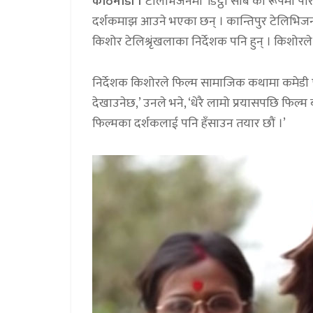
काठमाडौं ।
टेलिभिजनमा ‘डिट्ठा साब’का रूपमा प
दर्शकमाझ आउने भएका छन् । कान्तिपुर टेलिभिजनबाट 
किशोर टेलिश्रृंखलाका निर्देशक पनि हुन् । किशोरल
निर्देशक किशोरले फिल्म सामाजिक कथामा कमेडी फ्
देखाउनेछ,’ उनले भने, ‘धेरै लामो प्रयासपछि फिल
फिल्मका दर्शकलाई पनि हँसाउन तयार छौं ।’