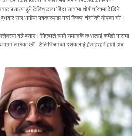
रिचित कलाकार किशोर भण्डारी अब फिल्म निर्देशकका रूपमा
प्रसारण हुने टेलिशृंखला ‘डिट्ठा साब’मा शीर्ष चरित्रमा देखिने
े बुधबार राजधानीमा पत्रकारमाझ नयाँ फिल्म ‘चंगा’को घोषणा गरे ।
लेबरमा बन्ने बताए । ‘फिल्मले हाम्रो समाजकै कथालाई कमेडी पारामा
्म बनाउन लागेका छौं । टेलिभिजनका दर्शकलाई हँसाइरहने हामी अब