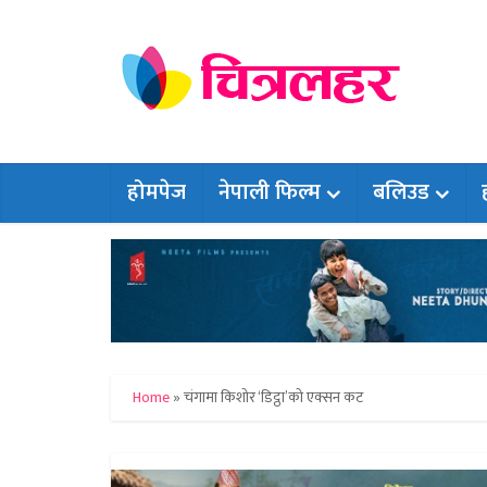
होमपेज
नेपाली फिल्म
बलिउड
Home
»
चंगामा किशोर ‘डिट्ठा’को एक्सन कट