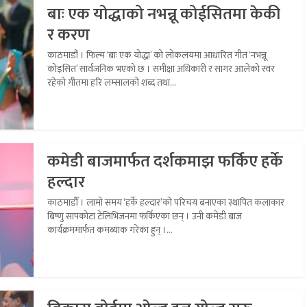
बाः एक योद्धाको नभन्नू कोईसितमा केकी
र करण
काठमाडौं । फिल्म ‘बाः एक योद्धा’ को लोकलयमा आधारित गीत ‘नभन्नू
कोइसित’ सार्वजनिक भएको छ । समीक्षा अधिकारी र सागर आलेको स्वर
रहेको गीतमा हरि लम्सालको शब्द तथा...
कमेडी बाजमार्फत दर्शकमाझ फर्किए हर्के
हल्दार
काठमाडौँ । लामो समय ‘हर्के हल्दार’को परिचय बनाएका स्थापित कलाकार
बिष्णु सापकोटा टेलिभिजनमा फर्किएका छन् । उनी कमेडी बाज
कार्यक्रममार्फत कमब्याक गरेका हुन् ।...