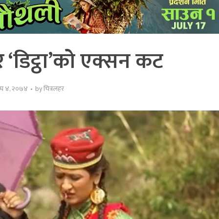
 ‘डिट्ठा’को एक्सन कट
ाघ ४, २०७४
by
चित्रलहर