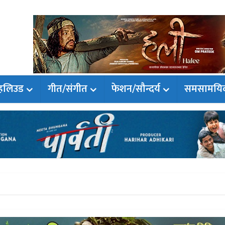
हलिउड
गीत/संगीत
फेशन/सौन्दर्य
समसामयि