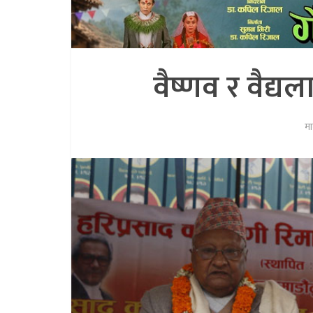
वैष्णव र वैद्यल
म