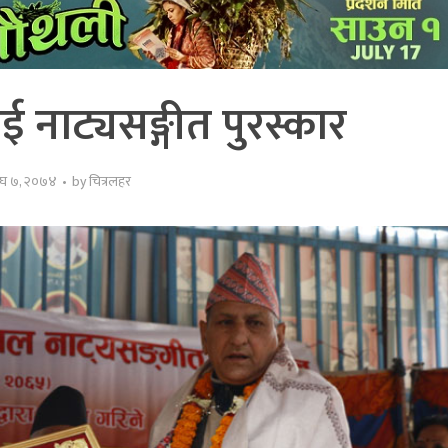
ाई नाट्यसङ्गीत पुरस्कार
ाघ ७, २०७४
by
चित्रलहर