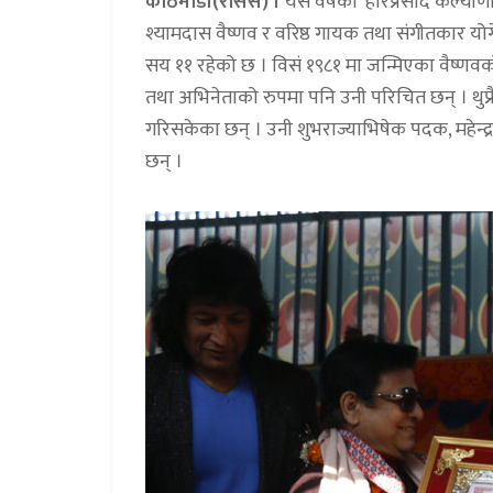
काठमाडौं(रासस) ।
यस वर्षको ‘हरिप्रसाद कल्याणी 
श्यामदास वैष्णव र वरिष्ठ गायक तथा संगीतकार यो
सय ११ रहेको छ । विसं १९८१ मा जन्मिएका वैष्णवक
तथा अभिनेताको रुपमा पनि उनी परिचित छन् । थुप्रै
गरिसकेका छन् । उनी शुभराज्याभिषेक पदक, महेन्द्र
छन् ।