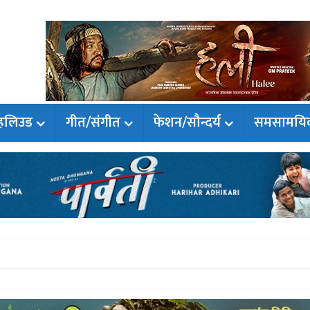
हलिउड
गीत/संगीत
फेशन/सौन्दर्य
समसामयि