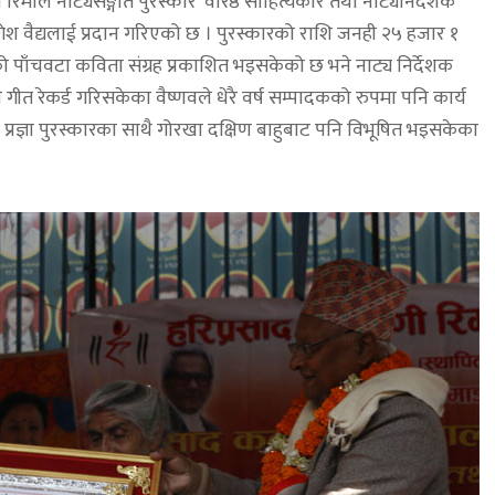
रिमाल नाट्यसङ्गीत पुरस्कार’ वरिष्ठ साहित्यकार तथा नाट्यनिर्देशक
गेश वैद्यलाई प्रदान गरिएको छ । पुरस्कारको राशि जनही २५ हजार १
ो पाँचवटा कविता संग्रह प्रकाशित भइसकेको छ भने नाट्य निर्देशक
 गीत रेकर्ड गरिसकेका वैष्णवले धेरै वर्ष सम्पादकको रुपमा पनि कार्य
 प्रज्ञा पुरस्कारका साथै गोरखा दक्षिण बाहुबाट पनि विभूषित भइसकेका