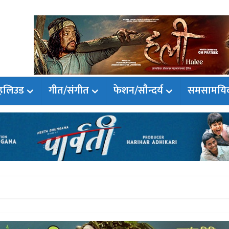
हलिउड
गीत/संगीत
फेशन/सौन्दर्य
समसामयि