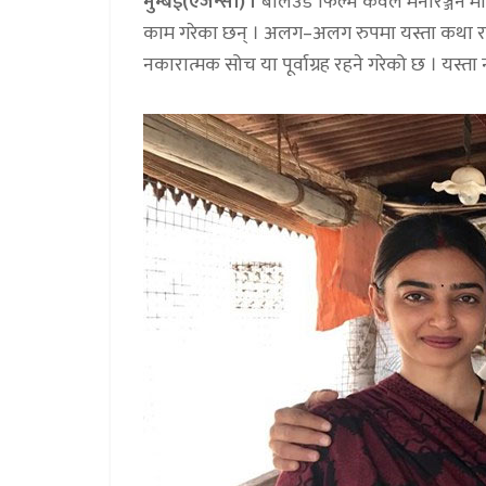
मुम्बई(एजेन्सी) ।
बलिउड फिल्म केवल मनोरञ्जन मात
काम गरेका छन् । अलग–अलग रुपमा यस्ता कथा र 
नकारात्मक सोच या पूर्वाग्रह रहने गरेको छ । यस