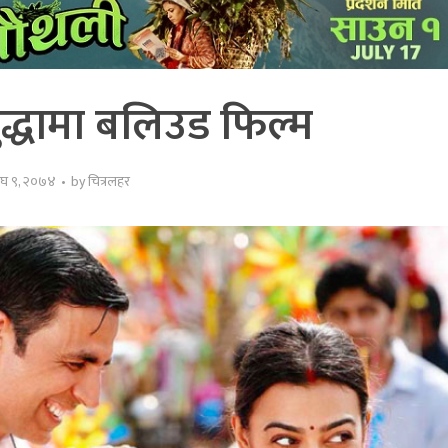
द्धामा बलिउड फिल्म
ाघ ९, २०७४
by
चित्रलहर