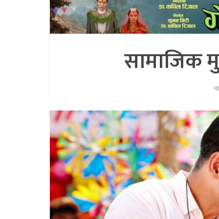
सामाजिक मु
म