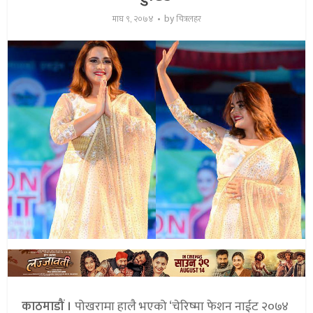
by
माघ ९, २०७४
चित्रलहर
काठमाडौं ।
पोखरामा हालै भएको ‘चेरिष्मा फेशन नाईट २०७४