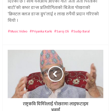
दिएको छ । साथै यसअघि आएको गीत ‘जता जता पिरतीको
बाटो’को कभर डान्स प्रतियोगिताको बिजेता पोखराको
‘क्रिस्टल क्लज डान्स ग्रुप’लाई १ लाख रुपैयाँ प्रदान गरिएको
थियो ।
Music Video
Priyanka Karki
Saroj Oli
Sudip Baral
राष्ट्रकवि घिमिरेलाई पोखरामा लाइफटाइम
अवार्ड