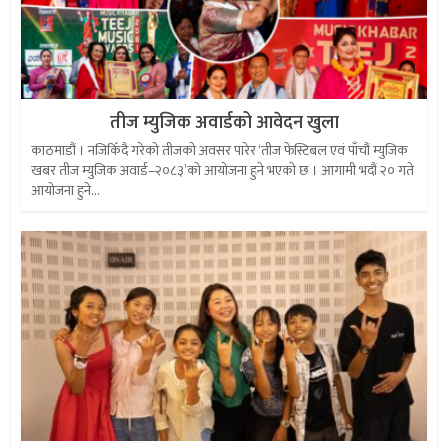
तीज म्युजिक अवार्डको आवेदन खुला
काठमाडौं । नजिकिँदै गरेको तीजको अवसर पारेर ‘तीज फेस्टिबल एवं पाँचौं म्युजिक
खबर तीज म्युजिक अवार्ड–२०८३’को आयोजना हुने भएको छ । आगामी भदौं २० गते
आयोजना हुने...