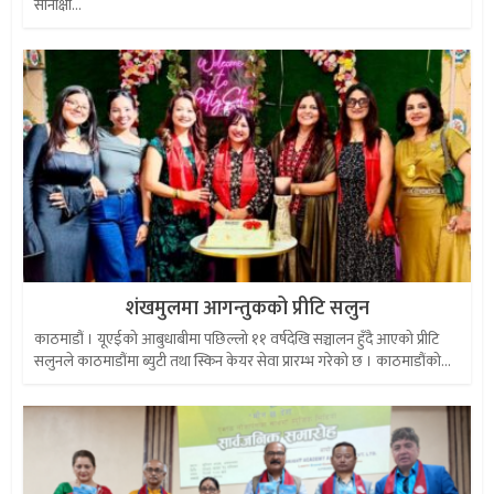
सोनाक्षी...
शंखमुलमा आगन्तुकको प्रीटि सलुन
काठमाडौं । यूएईको आबुधाबीमा पछिल्लो ११ वर्षदेखि सञ्चालन हुँदै आएको प्रीटि
सलुनले काठमाडौंमा ब्युटी तथा स्किन केयर सेवा प्रारम्भ गरेको छ । काठमाडौंको...