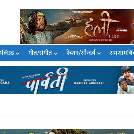
हलिउड
गीत/संगीत
फेशन/सौन्दर्य
समसामयि