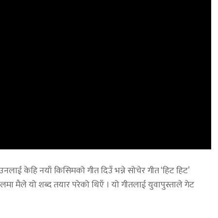
नलाई केहि नयाँ किसिमको गीत दिउँ भन्ने सोचेर गीत ‘हिट हिट’
 मैले यो शब्द तयार परेको थिएँ । यो गीतलाई युवापुस्ताले गेट