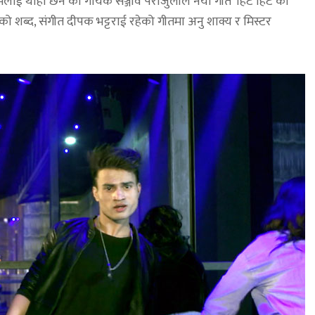
मलाई थाहा छैन’का गायक सञ्जीव पराजुलीले नयाँ गीत ‘हिट हिट’को
ो शब्द, संगीत दीपक भट्टराई रहेको गीतमा अनु शाक्य र मिस्टर