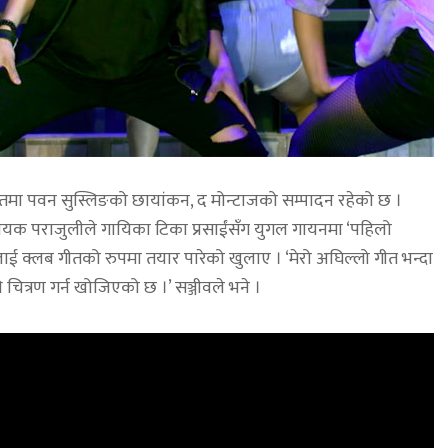
ीतमा पवन सुस्लिङको छायांकन, द मोन्टाजको सम्पादन रहेको छ ।
 गायक पराजुलीले गायिका टिका प्रसाईंसँग युगल गायनमा ‘पहिलो
ाई क्लब गीतको रुपमा तयार पारेको खुलाए । ‘मेरो अघिल्लो गीत भन्दा
 चित्रण गर्न खोजिएको छ ।’ सञ्जीवले भने ।