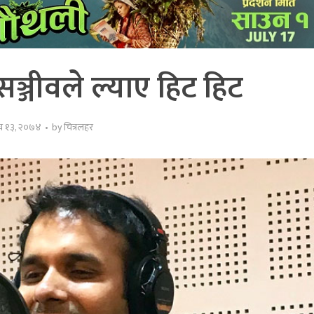
सञ्जीवले ल्याए हिट हिट
घ १३, २०७४
by
चित्रलहर