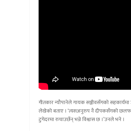
गीतकार न्यौपानेले गायक सञ्जीवसँगको सहकार्यमा उ
लेखेको बताए । ‘त्यसअनुरुप नै दीपकसँगको छलफलमा
टुगेदरमा रुचाउछँन् भन्ने विश्वास छ ।’उनले भने ।