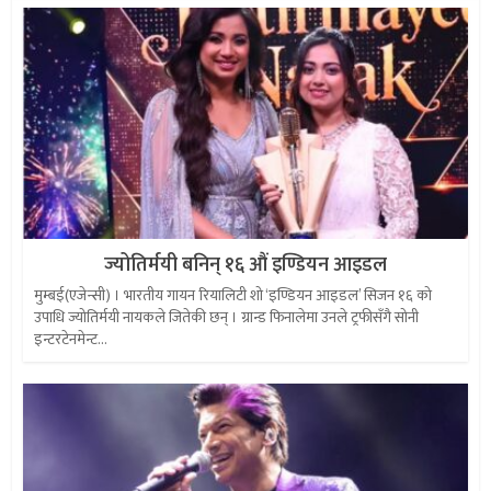
ज्योतिर्मयी बनिन् १६ औं इण्डियन आइडल
मुम्बई(एजेन्सी) । भारतीय गायन रियालिटी शो ‘इण्डियन आइडल’ सिजन १६ को
उपाधि ज्योतिर्मयी नायकले जितेकी छन् । ग्रान्ड फिनालेमा उनले ट्रफीसँगै सोनी
इन्टरटेनमेन्ट...