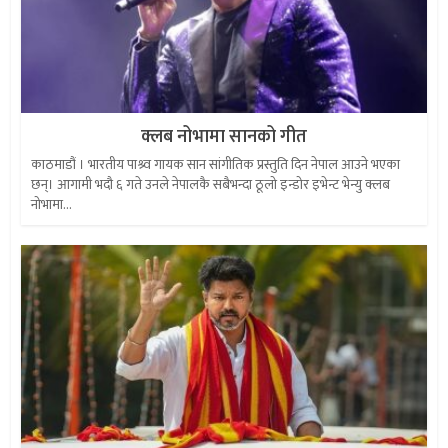
क्लब नोभामा सानको गीत
काठमाडौं । भारतीय पाश्र्व गायक सान सांगीतिक प्रस्तुति दिन नेपाल आउने भएका
छन्। आगामी भदौ ६ गते उनले नेपालकै सबैभन्दा ठूलो इन्डोर इभेन्ट भेन्यु क्लब
नोभामा...