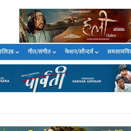
हलिउड
गीत/संगीत
फेशन/सौन्दर्य
समसामयि