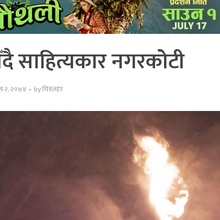
िँदै साहित्यकार नगरकोटी
ुस २, २०७४
by
चित्रलहर