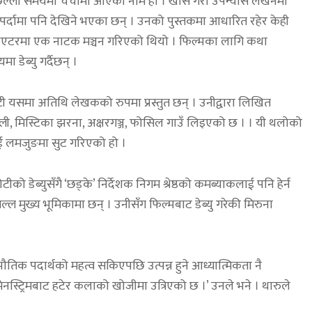
िल्लो समयमा चर्चामा आएको नाम हो । खास गरी उपन्यास लेखनमा
पर्दामा पनि देखिने भएका छन् । उनको पुस्तकमा आधारित रहेर केही
एटरमा एक नाटक मञ्चन गरिएको थियो । फिल्मका लागि कथा
डेब्यु गर्दैछन् ।
यसमा अतिथि लेखकको रुपमा प्रस्तुत छन् । उनीद्वारा लिखित
्ली, मिस्टिका झरना, अक्षरगञ्ज, फोसिल गाउँ लिइएको छ । । यी थलोको
ाई लमजुङमा सुट गरिएको हो ।
 डेब्युसँगै ‘छड्के’ निर्देशक निगम श्रेष्ठको कमब्याकलाई पनि हेर्न
्ल मुख्य भूमिकामा छन् । उनीसँग फिल्मबाट डेब्यु गरेकी मिरुना
ौतिक पदार्थको महत्व सकिएपछि उत्पन्न हुने आध्यात्मिकता नै
मेनस्ट्रिमबाट हटेर कलाको खोजीमा उत्रिएको छ ।’ उनले भने । थारुले