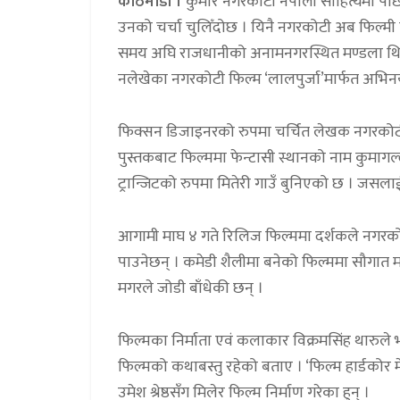
काठमाडौं ।
कुमार नगरकोटी नेपाली साहित्यमा पछ
उनको चर्चा चुलिँदोछ । यिनै नगरकोटी अब फिल्मी 
समय अघि राजधानीको अनामनगरस्थित मण्डला थि
नलेखेका नगरकोटी फिल्म ‘लालपुर्जा’मार्फत अभिनयमा 
फिक्सन डिजाइनरको रुपमा चर्चित लेखक नगरकोटी 
पुस्तकबाट फिल्ममा फेन्टासी स्थानको नाम कुमागल
ट्रान्जिटको रुपमा मितेरी गाउँ बुनिएको छ । जसल
आगामी माघ ४ गते रिलिज फिल्ममा दर्शकले नगरकोटीको
पाउनेछन् । कमेडी शैलीमा बनेको फिल्ममा सौगात मल
मगरले जोडी बाँधेकी छन् ।
फिल्मका निर्माता एवं कलाकार विक्रमसिंह थारुले भ
फिल्मको कथाबस्तु रहेको बताए । ‘फिल्म हार्डकोर 
उमेश श्रेष्ठसँग मिलेर फिल्म निर्माण गरेका हुन् ।