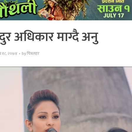
र अधिकार माग्दै अनु
घ १८, २०७४
by
चित्रलहर