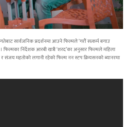
तेबाट सार्वजनिक प्रदर्शनमा आउने फिल्मले ‘गरौं सत्कर्म बगाउ
 । फिल्मका निर्देशक आरबी खत्री ‘शरद’का अनुसार फिल्मले महिला
 र संजय महतोको लगानी रहेको फिल्म नन स्टप क्रियसनको ब्यानरमा