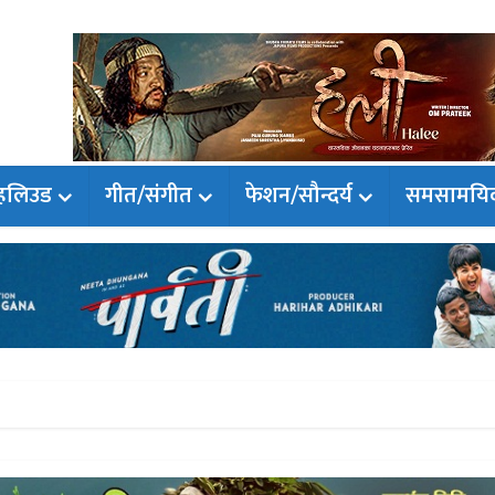
हलिउड
गीत/संगीत
फेशन/सौन्दर्य
समसामयि