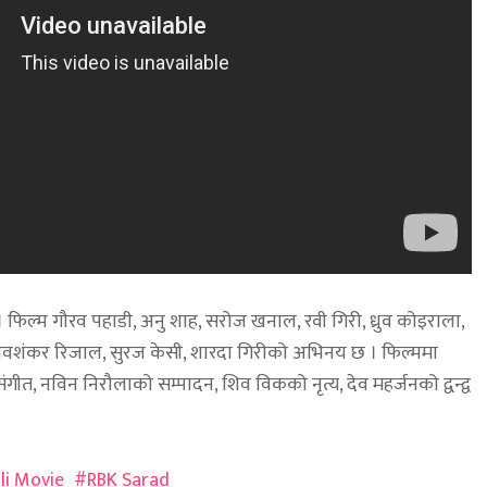
 । फिल्म गौरव पहाडी, अनु शाह, सरोज खनाल, रवी गिरी, ध्रुव कोइराला,
शिवशंकर रिजाल, सुरज केसी, शारदा गिरीको अभिनय छ । फिल्ममा
त, नविन निरौलाको सम्पादन, शिव विकको नृत्य, देव महर्जनको द्वन्द्व
li Movie
RBK Sarad