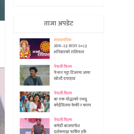
ताजा अपडेट
समसामयिक
आज–२३ साउन २०८३
शनिबारको राशिफल
नेपाली फिल्म
पेन्सन पट्टा टिजरमा आमा
खोज्दै दयाहाङ
नेपाली फिल्म
बाः एक योद्धाको नभन्नू
कोईसितमा केकी र करण
नेपाली फिल्म
कमेडी बाजमार्फत
दर्शकमाझ फर्किए हर्के