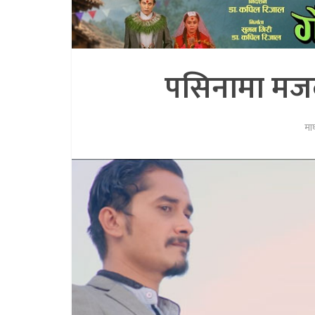
पसिनामा मजदु
मा