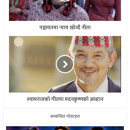
पञ्चायतमा न्याय खोज्दै नीता
श्यामराजको गीतमा मदनकृष्णको आव्हान
सम्बन्धित पोस्टहरु