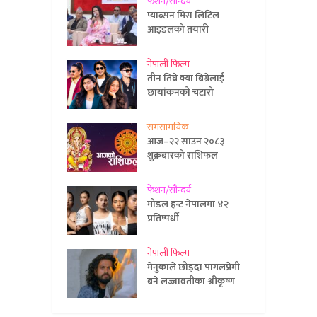
फेशन/सौन्दर्य
प्याब्सन मिस लिटिल
आइडलको तयारी
नेपाली फिल्म
तीन तिघ्रे क्या बिग्रेलाई
छायांकनको चटारो
समसामयिक
आज–२२ साउन २०८३
शुक्रबारको राशिफल
फेशन/सौन्दर्य
मोडल हन्ट नेपालमा ४२
प्रतिष्पर्धी
नेपाली फिल्म
मेनुकाले छोड्दा पागलप्रेमी
बने लज्जावतीका श्रीकृष्ण