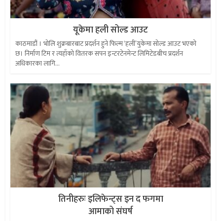
यूकेमा हली सोल्ड आउट
काठमाडौं । भोलि शुक्रबारबाट प्रदर्शन हुने फिल्म ‘हली’युकेमा सोल्ड आउट भएको
छ। निर्माण टिम र त्यहाँको वितरक सपन इन्टरटेनमेन्ट लिमिटेडबीच प्रदर्शन
अधिकारका लागि...
तिनीहरुः इलिफेन्ट्स इन द फगमा
आमाको संघर्ष