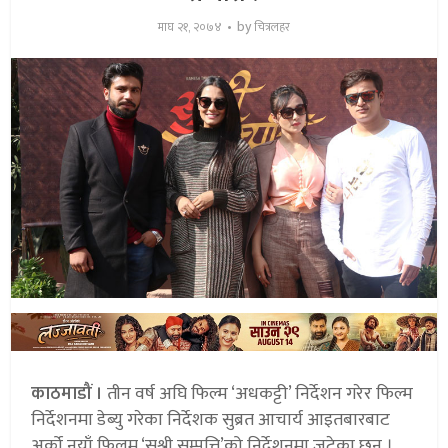
by
माघ २१, २०७४
चित्रलहर
काठमाडौं ।
तीन वर्ष अघि फिल्म ‘अधकट्टी’ निर्देशन गरेर फिल्म
निर्देशनमा डेब्यु गरेका निर्देशक सुब्रत आचार्य आइतबारबाट
अर्को नयाँ फिलम ‘सुश्री सम्पत्ति’को निर्देशनमा जुटेका छन् ।