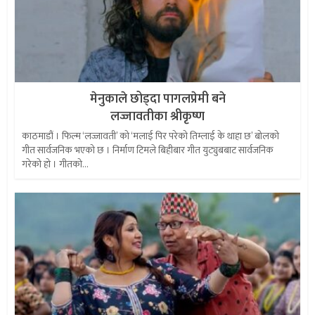
मेनुकाले छोड्दा पागलप्रेमी बने
लज्जावतीका श्रीकृष्ण
काठमाडौं । फिल्म ‘लज्जावती’ को ‘मलाई पिर परेको तिम्लाई के थाहा छ’ बोलको
गीत सार्वजनिक भएको छ । निर्माण टिमले बिहीबार गीत युट्युबबाट सार्वजनिक
गरेको हो । गीतको...