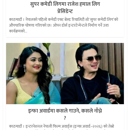
सुपर कमेडी लिगमा राजेश हमाल लिग
प्रेसिडेन्ट
काठमाडौं । नेपालको पहिलो कमेडी एक्ट बेस्ड रियालिटी शो ‘सुपर कमेडी लिग’को
औपचारिक घोषणा गरिएको छ। ओपन डोर्स इन्टरटेन्मेन्टले निर्माण गर्ने उक्त
कार्यक्रमको...
इन्फा अवार्डमा कसले गाउने, कसले नाँच्ने
?
काठमाडौं । इन्टरनेशनल नेपाली फिल्म अवार्ड्स (इन्फा अवार्ड–२०२६) को तेस्रो