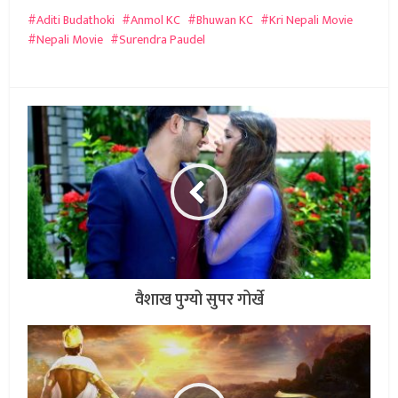
Aditi Budathoki
Anmol KC
Bhuwan KC
Kri Nepali Movie
Nepali Movie
Surendra Paudel
वैशाख पुग्यो सुपर गोर्खे