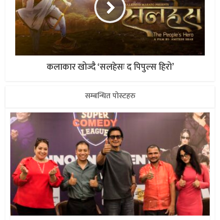
कलाकार खोज्दै ‘सलहेसः द पिपुल्स हिरो’
सम्बन्धित पोस्टहरु