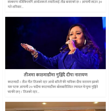
संस्करण नजिकिएसँगै आयोजकले तयारीलाई तीव्र बनाएको छ । आगामी साउन ३०
गते शनिवार...
तीजमा काठमाडौंमा गुञ्जिँदै दीपा नारायण
काठमाडौं । तीज गीत ‘तिजको रहर आयो बरिलै‘की गायिका दीपा नारायण झाको
यस पटक आगामी २० भदौमा काठमाडौँका बाँसबारीस्थित रमायल भेन्युमा गुञ्जिने
भएकी छन् । ‘तिजको रहर...