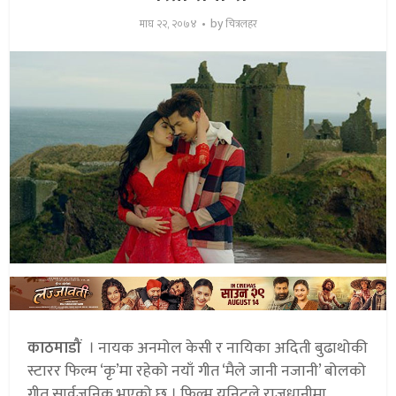
by
माघ २२, २०७४
चित्रलहर
काठमाडौं
। नायक अनमोल केसी र नायिका अदिती बुढाथोकी
स्टारर फिल्म ‘कृ’मा रहेको नयाँ गीत ‘मैले जानी नजानी’ बोलको
गीत सार्वजनिक भएको छ । फिल्म युनिटले राजधानीमा