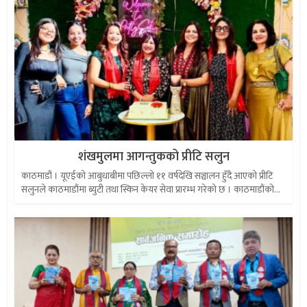
शंखमुलमा आगन्तुकको प्रीटि सलुन
काठमाडौं । यूएईको आबुधाबीमा पछिल्लो ११ वर्षदेखि सञ्चालन हुँदै आएको प्रीटि
सलुनले काठमाडौंमा ब्युटी तथा स्किन केयर सेवा प्रारम्भ गरेको छ । काठमाडौंको...