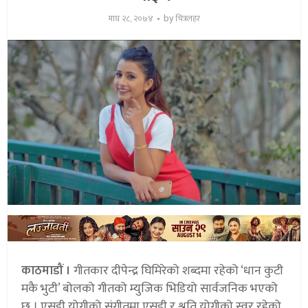
by
माघ २८, २०७४
चित्रलहर
काठमाडौं ।
गीतकार दीपेन्द्र घिमिरेको शब्दमा रहेको ‘धान कुटी
मकै भुटी’ बोलको गीतको म्युजिक भिडियो सार्वजनिक भएको
छ । एसडी योगीको संगीतमा एसडी र श्रुति योगीको स्वर रहेको