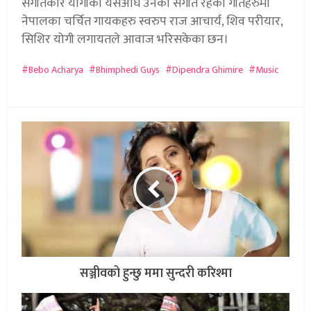
संगीतकार योगीका यसअघि उनको संगीत रहेका गीतहरुमा
नेपालका चर्चित गायकहरु स्वरुप राज आचार्य, शिव परीयार,
सिशिर योगी लगायतले आवाज भरिसकेका छन।
Bebo Acharya
Bhimphedi Guys
Dipendra Ghimire
Music
सञ्जीवको हुन्छु ममा सुन्दरी करिश्मा