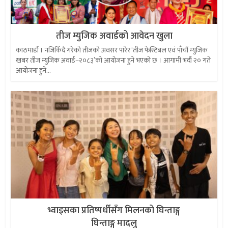
तीज म्युजिक अवार्डको आवेदन खुला
काठमाडौं । नजिकिँदै गरेको तीजको अवसर पारेर ‘तीज फेस्टिबल एवं पाँचौं म्युजिक
खबर तीज म्युजिक अवार्ड–२०८३’को आयोजना हुने भएको छ । आगामी भदौं २० गते
आयोजना हुने...
भ्वाइसका प्रतिष्पर्धीसँग मिलनको घिन्ताङ्ग
घिन्ताङ्ग मादलु