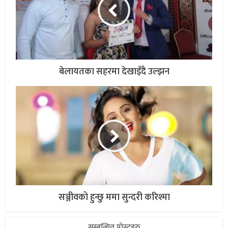
बेलायतका सहरमा देखाइँदै उल्झन
सञ्जीवको हुन्छु ममा सुन्दरी करिश्मा
सम्बन्धित पोस्टहरु