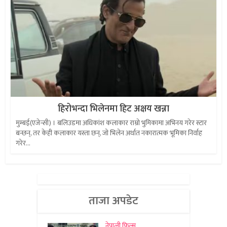
हिरोभन्दा भिलेनमा हिट अक्षय खन्ना
मुम्बई(एजेन्सी) । बलिउडमा अधिकांश कलाकार राम्रो भुमिकामा अभिनय गरेर स्टार
बन्छन्, तर केही कलाकार यस्ता छन्, जो भिलेन अर्थात नकारात्मक भूमिका निर्वाह
गरेर...
ताजा अपडेट
नेपाली फिल्म