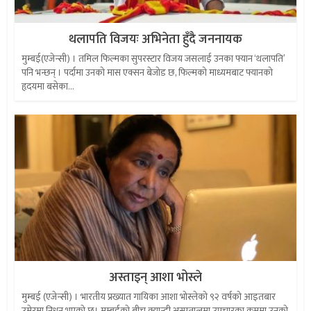
थलापति विजयः अभिनेता हुँदै जननायक
मुम्बई(एजेन्सी) । तमिल फिल्मका सुपरस्टार विजय जसलाई उनका फ्यान ‘थलापति’
पनि भन्छन् । पर्दामा उनको मास एक्सन बेजोड छ, फिल्मको माध्यमबाट फ्यानको
हृदयमा बसेका...
अस्ताइन् आशा भोस्ले
मुम्बई (एजेन्सी) । भारतीय प्रख्यात गायिका आशा भोस्लेको ९२ वर्षको आइतबार
उमेरमा निधन भएको छ। मुम्बईकाे ब्रीच क्यान्डी अस्पतालमा उपचारका क्रममा उनको