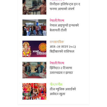
तिनीहरुः इलिफेन्ट्स इन द
फगमा आमाको संघर्ष
नेपाली फिल्म
नेपाल आइपुग्यो इन्फाको
बेलायती टोली
समसामयिक
आज–२१ साउन २०८३
बिहीबारको राशिफल
नेपाली फिल्म
झिँगेदाउ २ टिजरमा
उतारचढाव र झगडा
गीत/संगीत
तीज म्युजिक अवार्डको
आवेदन खुला