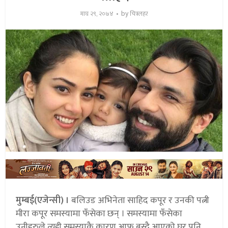
by
माघ २९, २०७४
चित्रलहर
मुम्बई(एजेन्सी) ।
बलिउड अभिनेता साहिद कपूर र उनकी पत्नी
मीरा कपूर समस्यामा फँसेका छन् । समस्यामा फँसेका
उनीहरुले त्यही समस्याकै कारण आफू बस्दै आएको घर पनि