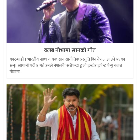
क्लब नोभामा सानको गीत
काठमाडौं । भारतीय पाश्र्व गायक सान सांगीतिक प्रस्तुति दिन नेपाल आउने भएका
छन्। आगामी भदौ ६ गते उनले नेपालकै सबैभन्दा ठूलो इन्डोर इभेन्ट भेन्यु क्लब
नोभामा...