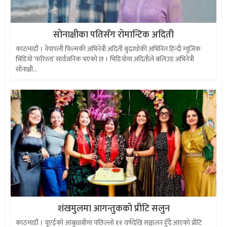
सोनाक्षीका पतिसँग रोमान्टिक अदिती
काठमाडौं । नेपापली फिल्मकी अभिनेत्री अदिती बुढाथोकी अभिनित हिन्दी म्युजिक
भिडियो ‘फरिश्ता’ सार्वजनिक भएको छ । भिडियोमा अदितीले बलिउड अभिनेत्री
सोनाक्षी...
शंखमुलमा आगन्तुकको प्रीटि सलुन
काठमाडौं । यूएईको आबुधाबीमा पछिल्लो ११ वर्षदेखि सञ्चालन हुँदै आएको प्रीटि