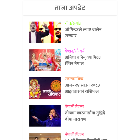
ताजा अपडेट
गीत/संगीत
जोगिन्दरले ल्याए बालेन
सरकार
फेशन/सौन्दर्य
अनिशा बनिन् क्यापिटल
क्विन नेपाल
समसामयिक
आज–२४ साउन २०८३
आइतबारको राशिफल
नेपाली फिल्म
तीजमा काठमाडौंमा गुञ्जिँदै
दीपा नारायण
नेपाली फिल्म