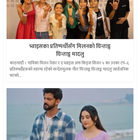
भ्वाइसका प्रतिष्पर्धीसँग मिलनको घिन्ताङ्ग
घिन्ताङ्ग मादलु
काठमाडौं । गायिका मिलन नेवार र द भ्वाइस अफ किड्स सिजन ५ का उनका टप–६
प्रतिस्पर्धीहरूको स्वरमा रहेको सन्देशमूलक गीत ‘घिन्ताङ्ग घिन्ताङ्ग मादलु’ सार्वजनिक
भएको...