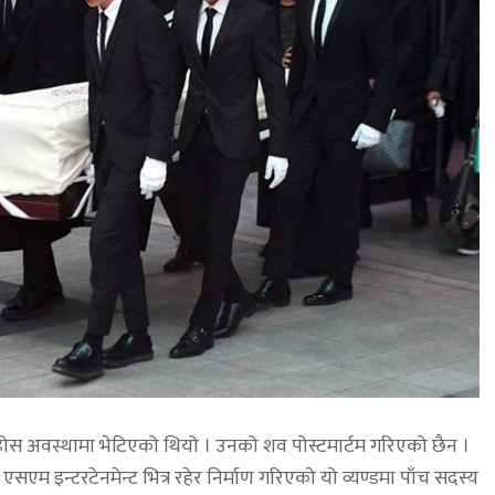
होस अवस्थामा भेटिएको थियो । उनको शव पोस्टमार्टम गरिएको छैन ।
एसएम इन्टरटेनमेन्ट भित्र रहेर निर्माण गरिएको यो व्यण्डमा पाँच सदस्य