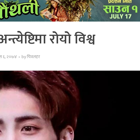
त्येष्टिमा रोयो विश्व
ुस ६, २०७४
by
चित्रलहर