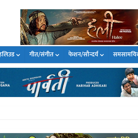
हलिउड
गीत/संगीत
फेशन/सौन्दर्य
समसामयि