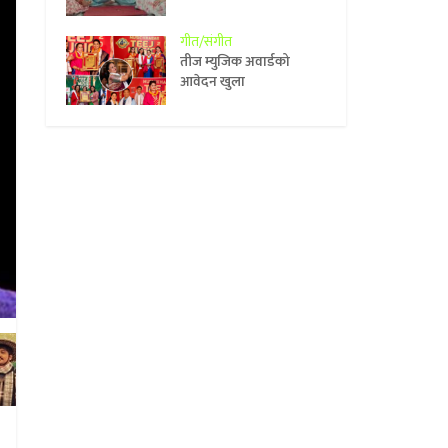
गीत/संगीत
तीज म्युजिक अवार्डको
आवेदन खुला