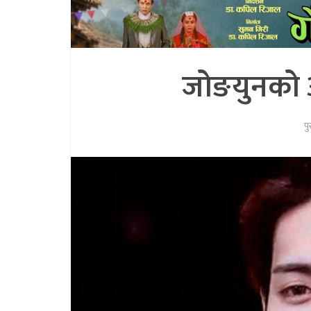
जोङयुनको अन्
प