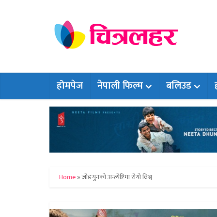
होमपेज
नेपाली फिल्म
बलिउड
Home
»
जोङयुनको अन्त्येष्टिमा रोयो विश्व