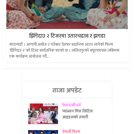
झिँगेदाउ २ टिजरमा उतारचढाव र झगडा
काठमाडौं । आगामी असोज २ गतेबाट देशभर प्रदर्शनमा आउन लागेको फिल्म
‘झिँगेदाउ २’ को टिजर सार्वजनिक भएको छ । ललितपुरको क्यूएफएक्स लबिममा
एक कार्यक्रम आयोजना गर्दै...
ताजा अपडेट
फेशन/सौन्दर्य
प्याब्सन मिस लिटिल
आइडलको तयारी
नेपाली फिल्म