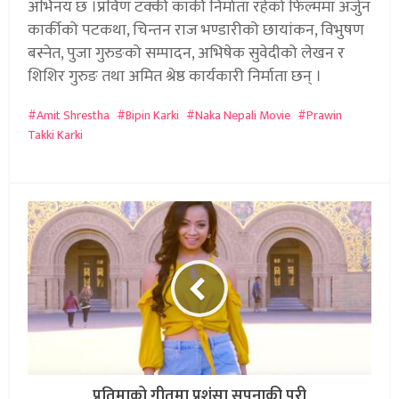
अभिनय छ ।प्रविण टक्की कार्की निर्माता रहेको फिल्ममा अर्जुन
कार्कीको पटकथा, चिन्तन राज भण्डारीको छायांकन, विभुषण
बस्नेत, पुजा गुरुङको सम्पादन, अभिषेक सुवेदीको लेखन र
शिशिर गुरुङ तथा अमित श्रेष्ठ कार्यकारी निर्माता छन् ।
Amit Shrestha
Bipin Karki
Naka Nepali Movie
Prawin
Takki Karki
प्रतिमाको गीतमा प्रशंसा सपनाकी परी