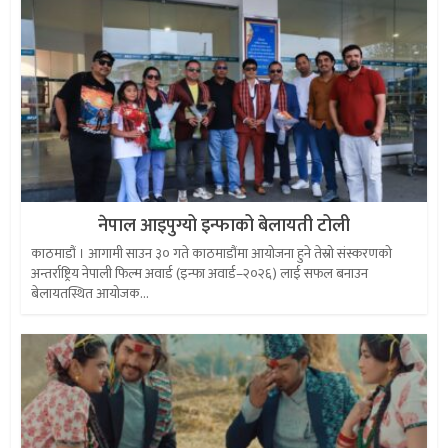
नेपाल आइपुग्यो इन्फाको बेलायती टोली
काठमाडौं । आगामी साउन ३० गते काठमाडौंमा आयोजना हुने तेस्रो संस्करणको
अन्तर्राष्ट्रिय नेपाली फिल्म अवार्ड (इन्फा अवार्ड–२०२६) लाई सफल बनाउन
बेलायतस्थित आयोजक...