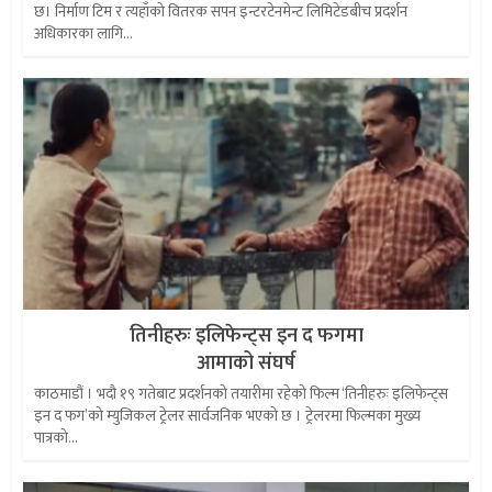
छ। निर्माण टिम र त्यहाँको वितरक सपन इन्टरटेनमेन्ट लिमिटेडबीच प्रदर्शन
अधिकारका लागि...
तिनीहरुः इलिफेन्ट्स इन द फगमा
आमाको संघर्ष
काठमाडौं । भदौ १९ गतेबाट प्रदर्शनको तयारीमा रहेको फिल्म ‘तिनीहरुः इलिफेन्ट्स
इन द फग’को म्युजिकल ट्रेलर सार्वजनिक भएको छ । ट्रेलरमा फिल्मका मुख्य
पात्रको...