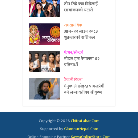
तीन तिघ्रे क्या बिग्रेलाई
छायांकनको चटारो
समसामयिक
आज–२२ साउन २०८३
शुक्रबारको राशिफल
फेशन/सौन्दर्य
मोडल हन्ट नेपालमा ४२
प्रतिष्पर्धी
नेपाली फिल्म
मेनुकाले छोड्दा पागलप्रेमी
बने लज्जावतीका श्रीकृष्ण
Copyright © 2026
ChitraLahar.Com
Supported by
GlamourNepal.Com
Online Shopping Partner
KavyaOnlineStore.Com