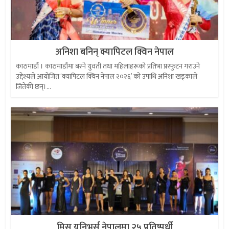
अनिशा बनिन् क्यापिटल क्विन नेपाल
काठमाडौं । काठमाडौंमा बस्ने युवती तथा महिलाहरूको प्रतिभा प्रस्फुटन गराउने
उद्देश्यले आयोजित ‘क्यापिटल क्विन नेपाल २०२६’ को उपाधि अनिशा खड्काले
जितेकी छन्।...
मिस युनिभर्स नेपालमा २५ प्रतिष्पर्धी