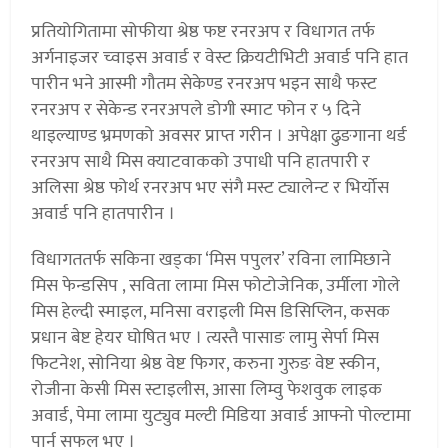
प्रतियोगितामा सोफीया श्रेष्ठ फष्ट रनरअप र विधागत तर्फ
अर्गनाइजर च्वाइस अवार्ड र वेस्ट क्रियटीभिटी अवार्ड पनि हात
पारीन भने आस्मी गौतम सेकेण्ड रनरअप भइन साथै फस्ट
रनरअप र सेकेन्ड रनरअपले डोगी स्माट फोन र ५ दिने
थाइल्याण्ड भ्रमणको अवसर प्राप्त गरीन । अपेक्षा ढुङगाना थर्ड
रनरअप साथै मिस क्याटवाकको उपाधी पनि हातपारी र
अलिसा श्रेष्ठ फोर्थ रनरअप भए संगै मस्ट ट्यालेन्ट र भिर्योस
अवार्ड पनि हातपारीन ।
विधागततर्फ सकिना खड्का ‘मिस पपुलर’ रविना लामिछाने
मिस फेन्डसिप , सविता लामा मिस फोटोजेनिक, उर्मीला गोले
मिस हेल्दी स्माइल, मनिसा वराइली मिस डिसिप्लिन, कसक
प्रधान बेष्ट हेयर घोषित भए । त्यस्तै पासाङ लामु सेर्पा मिस
फिटनेश, सोनिया श्रेष्ठ वेष्ट फिगर, करुना गुरुङ वेष्ट स्कीन,
रोजीना केसी मिस स्टाइलीस, आसा लिम्वु फेशवुक लाइक
अवार्ड, पेमा लामा युट्युव मल्टी मिडिया अवार्ड आफ्नो पोल्टामा
पार्न सफल भए ।