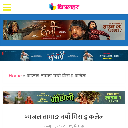
Home
»
काजल तामाङ नयाँ मिस इ कलेज
काजल तामाङ नयाँ मिस इ कलेज
by
फाल्गुन ६, २०७४
चित्रलहर