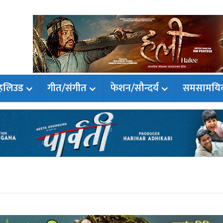
हलिउड
गीत/संगीत
फेशन/सौन्दर्य
समसामयि