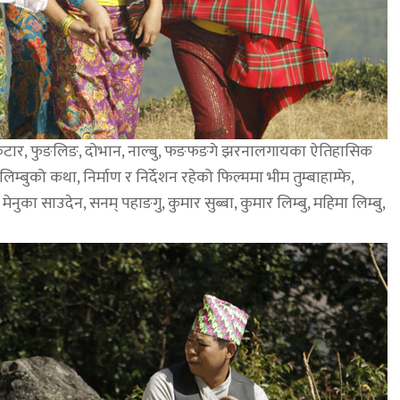
ुकेटार, फुङलिङ, दोभान, नाल्बु, फङफङगे झरनालगायका ऐतिहासिक
्बुको कथा, निर्माण र निर्देशन रहेको फिल्ममा भीम तुम्बाहाम्फे,
मेनुका साउदेन, सनम् पहाङगु, कुमार सुब्बा, कुमार लिम्बु, महिमा लिम्बु,