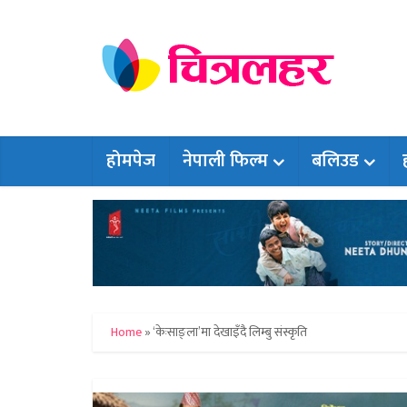
होमपेज
नेपाली फिल्म
बलिउड
Home
»
‘केःसाङ्ला’मा देखाइँदै लिम्बु संस्कृति