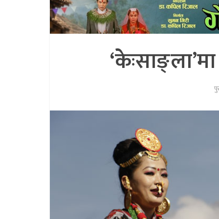
‘केःसाङ्ला’मा द
प