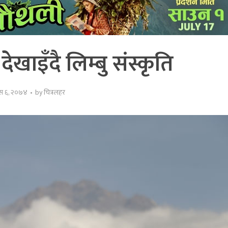
ेखाइँदै लिम्बु संस्कृति
ुस ६, २०७४
by
चित्रलहर