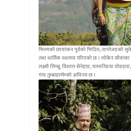
फिल्मको छायांकन पूर्वको फिदिम, ताप्लेजङको स
तथा धार्मिक स्थलमा गरिएको छ । लोकेन साँवाका लिम
लक्ष्मी लिम्बु, विशाल सेनेहाङ, याम्मनिङवा योङहाङ, 
गंगा तुम्बाहाम्फेको अभिनय छ ।