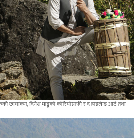
ाम्फेको छायांकन, दिनेश माङ्मुको कोरियोग्राफी र द हाइलेन्ड आर्ट तथा