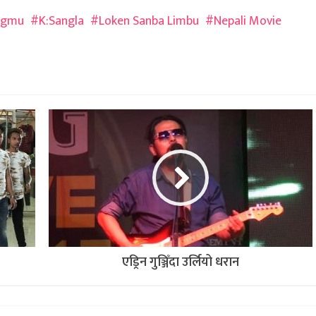
ngmu
K:Sangla
Loken Sanba Limbu
Nepali Movie
एड्रिन गुञ्जिँदा उर्लियो धरान