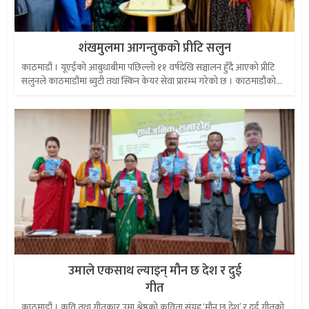
शंखमुलमा आगन्तुकको प्रीटि सलुन
काठमाडौं । यूएईको आबुधाबीमा पछिल्लो ११ वर्षदेखि सञ्चालन हुँदै आएको प्रीटि
सलुनले काठमाडौंमा ब्युटी तथा स्किन केयर सेवा प्रारम्भ गरेको छ । काठमाडौंको...
उमाले एकसाथ ल्याइन् मौन छ देश र दुई
गीत
काठमाडौं । कवि तथा गीतकार उमा श्रेष्ठको कविता संग्रह ‘मौन छ देश’ र दुई गीतको