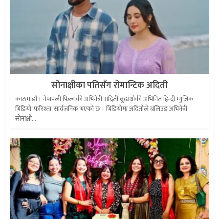
सोनाक्षीका पतिसँग रोमान्टिक अदिती
काठमाडौं । नेपापली फिल्मकी अभिनेत्री अदिती बुढाथोकी अभिनित हिन्दी म्युजिक
भिडियो ‘फरिश्ता’ सार्वजनिक भएको छ । भिडियोमा अदितीले बलिउड अभिनेत्री
सोनाक्षी...