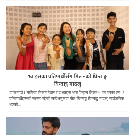
भ्वाइसका प्रतिष्पर्धीसँग मिलनको घिन्ताङ्ग
घिन्ताङ्ग मादलु
काठमाडौं । गायिका मिलन नेवार र द भ्वाइस अफ किड्स सिजन ५ का उनका टप–६
प्रतिस्पर्धीहरूको स्वरमा रहेको सन्देशमूलक गीत ‘घिन्ताङ्ग घिन्ताङ्ग मादलु’ सार्वजनिक
भएको...