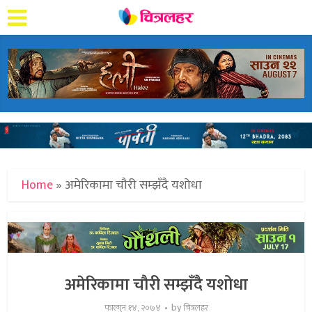
Home
»
अमेरिकामा चौरी सम्झँदै यशोधा
अमेरिकामा चौरी सम्झँदै यशोधा
by
फाल्गुन १४, २०७४
चित्रलहर