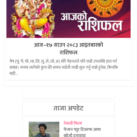
आज–१७ साउन २०८३ आइतबारको
राशिफल
मेष (चु, चे, चो, ला, लि, लु, ले, लो, अ) थोरै मेहनतले पनि राम्रो उपलब्धि हात पर्न
सक्छ। मनमा लागेको कुरा धेरै समय नथाँती राखी सुरु गर्नु राम्रो हुनेछ, किनकि
सही...
ताजा अपडेट
नेपाली फिल्म
पेन्सन पट्टा टिजरमा आमा
खोज्दै दयाहाङ