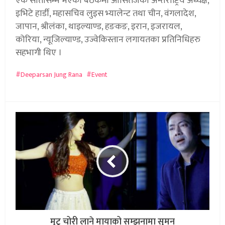
एक सातासम्म भएको बैठकमा आसितेजका अन्तर्राष्ट्रिय अध्यक्ष,
इभिटे हार्डी, महासचिव लुइस भ्यालेन्ट तथा चीन, वंगलादेश,
जापान, श्रीलंका, थाइल्याण्ड, हङकङ, इरान, इजरायल,
कोरिया, न्यूजिल्याण्ड, उज्वेकिस्तान लगायतका प्रतिनिधिहरु
सहभागी थिए ।
Deeparsan Jung Rana
Event
मुटु चोरी लाने मायाको सम्झनामा सुमन