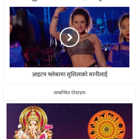
आइटम फ्लेबरमा सुशिलाको सानीलाई
सम्बन्धित पोस्टहरु