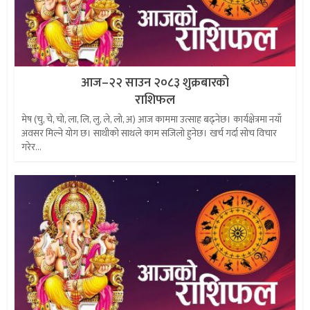
आज–२२ साउन २०८३ शुक्रबारको
राशिफल
मेष (चु, चे, चो, ला, लि, लु, ले, लो, अ) आज काममा उत्साह बढ्नेछ। कार्यक्षेत्रमा नयाँ
अवसर मिल्ने योग छ। साथीको साथले काम सजिलो हुनेछ। खर्च गर्दा सोच विचार
गरेर...