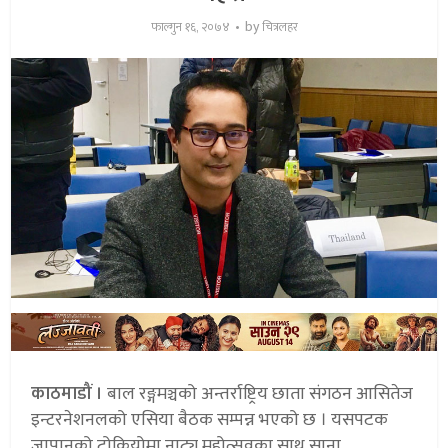
by
फाल्गुन १६, २०७४
चित्रलहर
काठमाडौं ।
बाल रङ्गमञ्चको अन्तर्राष्ट्रिय छाता संगठन आसितेज
इन्टरनेशनलको एसिया बैठक सम्पन्न भएको छ । यसपटक
जापानको टोकियोमा नाट्य महोत्सवका साथ साना