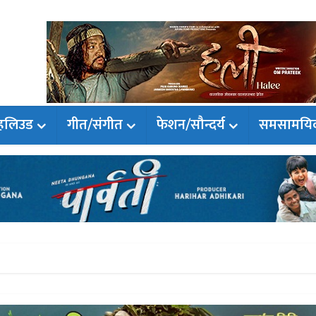
हलिउड
गीत/संगीत
फेशन/सौन्दर्य
समसामयि