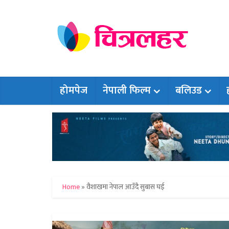
होमपेज
नेपाली फिल्म
बलिउड
Home
»
वैशाखमा नेपाल आउँदै सुबास घई