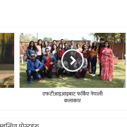
एफटीआइआइबाट फर्किए नेपाली
कलाकार
्बन्धित पोस्टहरु