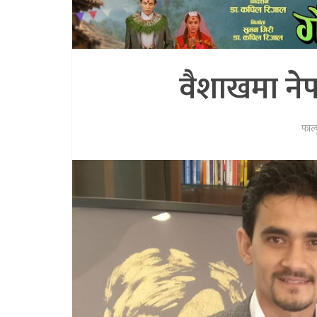
वैशाखमा ने
फाल्