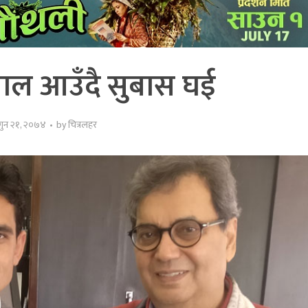
पाल आउँदै सुबास घई
गुन २१, २०७४
by
चित्रलहर