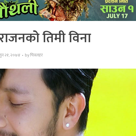
 निराजनको तिमी विना
गुन २१, २०७४
by
चित्रलहर