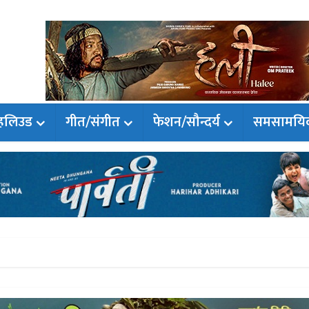
हलिउड
गीत/संगीत
फेशन/सौन्दर्य
समसामयि