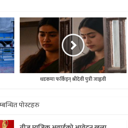
धडकमा फर्किइन् श्रीदेवी पुत्री जाह्नवी
्बन्धित पोस्टहरु
तीज म्युजिक अवार्डको आवेदन खुला