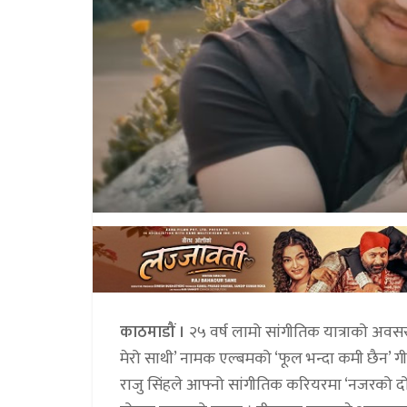
काठमाडौं ।
२५ वर्ष लामो सांगीतिक यात्राको अवसर 
मेरो साथी’ नामक एल्बमको ‘फूल भन्दा कमी छैन’ 
राजु सिंहले आफ्नो सांगीतिक करियरमा ‘नजरको दोष