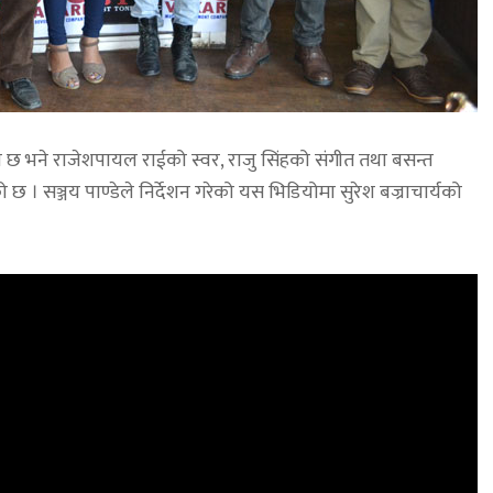
छ भने राजेशपायल राईको स्वर, राजु सिंहको संगीत तथा बसन्त
ेको छ । सञ्जय पाण्डेले निर्देशन गरेको यस भिडियोमा सुरेश बज्राचार्यको