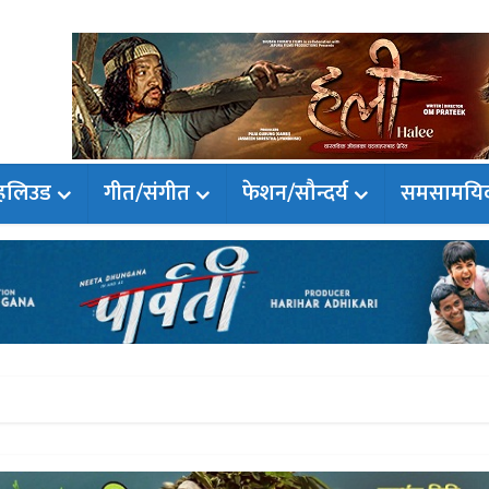
हलिउड
गीत/संगीत
फेशन/सौन्दर्य
समसामयि