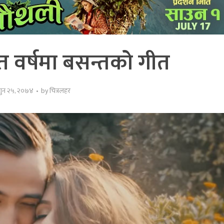
 वर्षमा बसन्तको गीत
गुन २५, २०७४
by
चित्रलहर