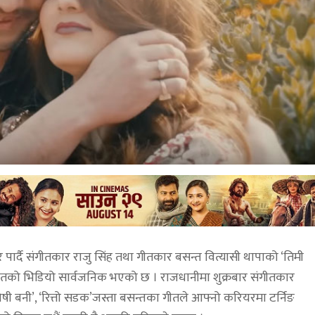
पार्दै संगीतकार राजु सिंह तथा गीतकार बसन्त वित्यासी थापाको ‘तिमी
गीतको भिडियो सार्वजनिक भएको छ । राजधानीमा शुक्रबार संगीतकार
ी बनी’, ‘रित्तो सडक’जस्ता बसन्तका गीतले आफ्नो करियरमा टर्निङ