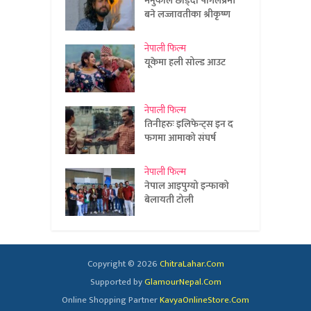
मेनुकाले छोड्दा पागलप्रेमी
बने लज्जावतीका श्रीकृष्ण
नेपाली फिल्म
यूकेमा हली सोल्ड आउट
नेपाली फिल्म
तिनीहरुः इलिफेन्ट्स इन द
फगमा आमाको संघर्ष
नेपाली फिल्म
नेपाल आइपुग्यो इन्फाको
बेलायती टोली
Copyright © 2026
ChitraLahar.Com
Supported by
GlamourNepal.Com
Online Shopping Partner
KavyaOnlineStore.Com