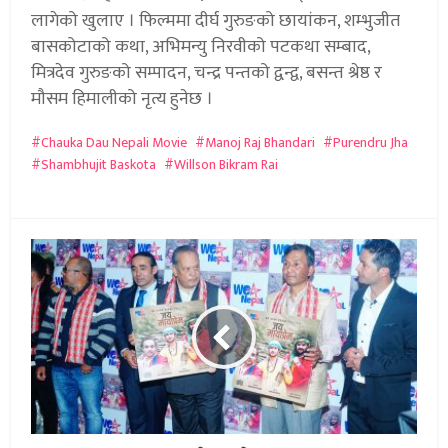
लागेको खुलाए । फिल्ममा दीर्घ गुरुङको छायांकन, शम्भुजीत
बासकोटाको कथा, अभिमन्यु निरवीको पटकथा सम्बाद,
मित्रदेव गुरुङको सम्पादन, चन्द्र पन्तको द्वन्द्व, बसन्त श्रेष्ठ र
मौसम हिमालीको नृत्य हुनेछ ।
Chauka Dau Nepali Movie
Manoj Raj Bhandari
Purendru Jha
Shambhujit Baskota
Willson Bikram Rai