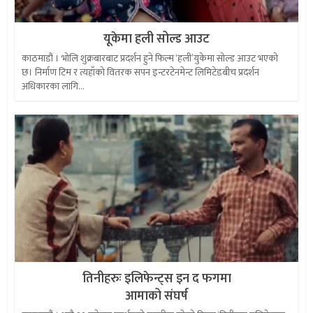
यूकेमा हली सोल्ड आउट
काठमाडौं । भोलि शुक्रबारबाट प्रदर्शन हुने फिल्म ‘हली’युकेमा सोल्ड आउट भएको
छ। निर्माण टिम र त्यहाँको वितरक सपन इन्टरटेनमेन्ट लिमिटेडबीच प्रदर्शन
अधिकारका लागि...
तिनीहरुः इलिफेन्ट्स इन द फगमा
आमाको संघर्ष