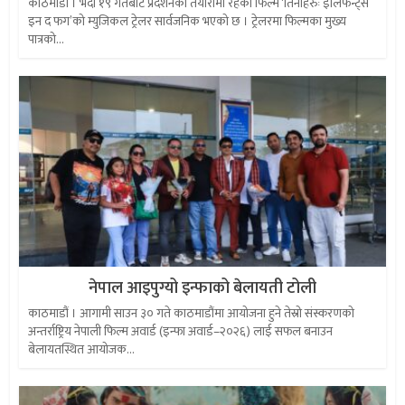
काठमाडौं । भदौ १९ गतेबाट प्रदर्शनको तयारीमा रहेको फिल्म ‘तिनीहरुः इलिफेन्ट्स
इन द फग’को म्युजिकल ट्रेलर सार्वजनिक भएको छ । ट्रेलरमा फिल्मका मुख्य
पात्रको...
नेपाल आइपुग्यो इन्फाको बेलायती टोली
काठमाडौं । आगामी साउन ३० गते काठमाडौंमा आयोजना हुने तेस्रो संस्करणको
अन्तर्राष्ट्रिय नेपाली फिल्म अवार्ड (इन्फा अवार्ड–२०२६) लाई सफल बनाउन
बेलायतस्थित आयोजक...