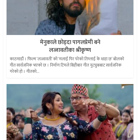
मेनुकाले छोड्दा पागलप्रेमी बने
लज्जावतीका श्रीकृष्ण
काठमाडौं । फिल्म ‘लज्जावती’ को ‘मलाई पिर परेको तिम्लाई के थाहा छ’ बोलको
गीत सार्वजनिक भएको छ । निर्माण टिमले बिहीबार गीत युट्युबबाट सार्वजनिक
गरेको हो । गीतको...