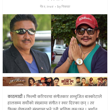
by
चैत्र १, २०७४
चित्रलहर
काठमाडौं ।
फिल्मी करियरमा संगीतकार शम्भुजित बास्कोटाले
हालसम्म सयौंको संख्यामा संगीत र स्वर दिएका छन् । तर
फिल्म लेखनको संख्यामा भने उनी अलिक कम छन् । अर्थात