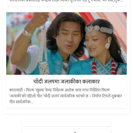
परिवर्तनको प्रभावलाई केन्द्रमा राखेर निर्मित वृत्तचित्र ‘रोड टु एभरेस्ट’ को फस्टलुक...
चाँदी जलपमा जलाकीका कलाकार
काठमाडौं । फिल्म ‘खुस्मा’ फेम्ड निर्देशक अशोक थापा मगर निर्देशित फिल्म
‘जलाकी’को पहिलो गीत ‘चाँदी जलप’ सार्वजनिक भएको छ । निर्माण टिमले शुक्रबार
गीत सार्वजनिक...