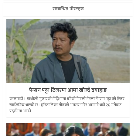
सम्बन्धित पोस्टहरु
पेन्सन पट्टा टिजरमा आमा खोज्दै दयाहाङ
काठमाडौं । माओत्से गुरुङको निर्देशनमा बनेको नेपाली फिल्म ‘पेन्सन पट्टा’को टिजर
सार्वजनिक भएको छ। हरितालिका तीजको अवसर पारेर आगामी भदौ २६ गतेबाट
प्रदर्शनमा आउने...