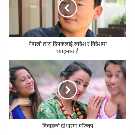
नेपाली तारा दिपकलाई स्वदेश र विदेशमा
भ्याइनभ्याई
विवाहको दोधारमा मरिष्का