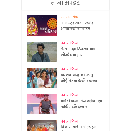
ताजा अपडेट
समसामयिक
आज–२३ साउन २०८३
शनिबारको राशिफल
नेपाली फिल्म
पेन्सन पट्टा टिजरमा आमा
खोज्दै दयाहाङ
नेपाली फिल्म
बाः एक योद्धाको नभन्नू
कोईसितमा केकी र करण
नेपाली फिल्म
कमेडी बाजमार्फत दर्शकमाझ
फर्किए हर्के हल्दार
नेपाली फिल्म
विकास बोर्डमा ओल्ड इज