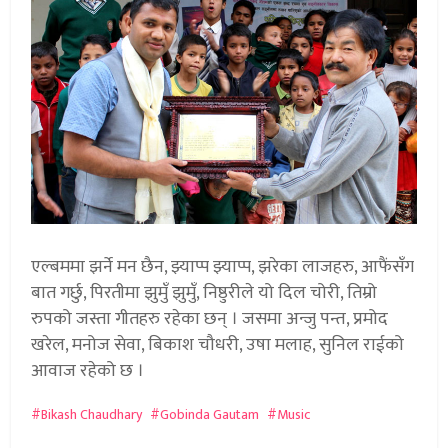
एल्बममा झर्ने मन छैन, झ्याप्प झ्याप्प, झरेका लाजहरु, आफैंसँग
बात गर्छु, पिरतीमा झुमुँ झुमुँ, निष्ठुरीले यो दिल चोरी, तिम्रो
रुपको जस्ता गीतहरु रहेका छन् । जसमा अन्जु पन्त, प्रमोद
खरेल, मनोज सेवा, बिकाश चौधरी, उषा मलाह, सुनिल राईको
आवाज रहेको छ ।
Bikash Chaudhary
Gobinda Gautam
Music