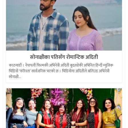
सोनाक्षीका पतिसँग रोमान्टिक अदिती
काठमाडौं । नेपापली फिल्मकी अभिनेत्री अदिती बुढाथोकी अभिनित हिन्दी म्युजिक
भिडियो ‘फरिश्ता’ सार्वजनिक भएको छ । भिडियोमा अदितीले बलिउड अभिनेत्री
सोनाक्षी...