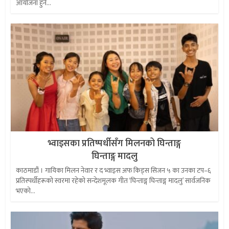
आयोजना हुने...
भ्वाइसका प्रतिष्पर्धीसँग मिलनको घिन्ताङ्ग
घिन्ताङ्ग मादलु
काठमाडौं । गायिका मिलन नेवार र द भ्वाइस अफ किड्स सिजन ५ का उनका टप–६
प्रतिस्पर्धीहरूको स्वरमा रहेको सन्देशमूलक गीत ‘घिन्ताङ्ग घिन्ताङ्ग मादलु’ सार्वजनिक
भएको...