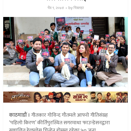
by
चैत्र ९, २०७४
चित्रलहर
काठमाडौं ।
गीतकार गोविन्द गौतमले आफ्नो गीतिसंग्रह
‘पहिलो किरण’ कीर्तिपुरस्थित सगरमाथा फाउन्डेसनद्वारा
सञ्चालित हेल्पलेस चिन्ड्रेन होममा रहेका ५० जना