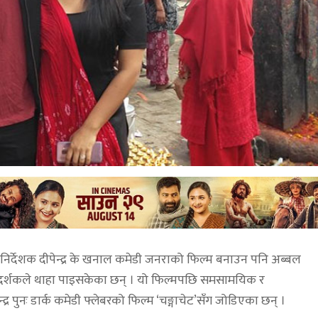
िर्देशक दीपेन्द्र के खनाल कमेडी जनराको फिल्म बनाउन पनि अब्बल
बाट दर्शकले थाहा पाइसकेका छन् । यो फिल्मपछि समसामयिक र
्र पुनः डार्क कमेडी फ्लेबरको फिल्म ‘चङ्गाचेट’सँग जोडिएका छन् ।