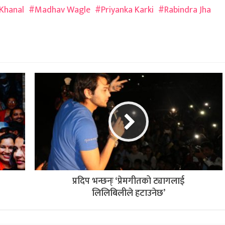
Khanal
Madhav Wagle
Priyanka Karki
Rabindra Jha
प्रदिप भन्छन्ः ‘प्रेमगीतको ट्यागलाई
लिलिबिलीले हटाउनेछ’