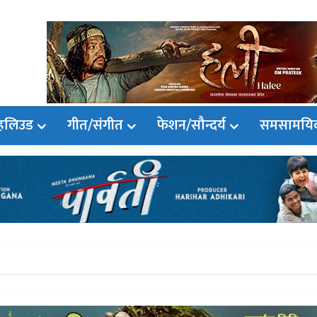
हलिउड
गीत/संगीत
फेशन/सौन्दर्य
समसामयि