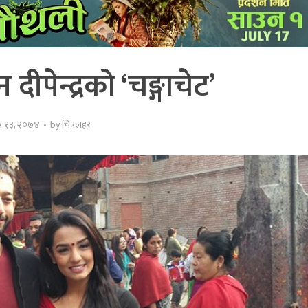
दीपेन्द्रको ‘चङ्गाचेट’
त्र १३, २०७४
by
चित्रलहर