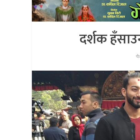
दर्शक हँसाउन 
चै