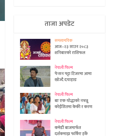
ताजा अपडेट
समसामयिक
आज–२३ साउन २०८३
शनिबारको राशिफल
नेपाली फिल्म
पेन्सन पट्टा टिजरमा आमा
खोज्दै दयाहाङ
नेपाली फिल्म
बाः एक योद्धाको नभन्नू
कोईसितमा केकी र करण
नेपाली फिल्म
कमेडी बाजमार्फत
दर्शकमाझ फर्किए हर्के