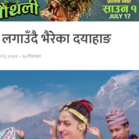
ा लगाउँदै भैरेका दयाहाङ
त्र १३, २०७४
by
चित्रलहर