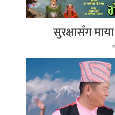
सुरक्षासँग माय
चै