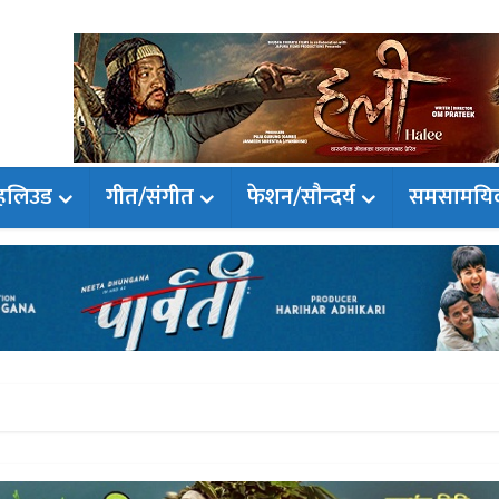
हलिउड
गीत/संगीत
फेशन/सौन्दर्य
समसामयि