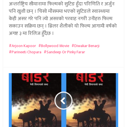
अन्तर्राष्ट्रिय सीमानामा फिल्मको सुटिङ हुँदा परिणिति र अर्जुन
पनि खुशी छन् । चिसो मौसममा भएको सुटिङले स्वास्थ्यमा
केही असर गरे पनि त्यो असरको परवाह नगरी उनीहरु फिल्म
सकाउन सक्रिय छन् । थ्रिलर शैलीको यो फिल्म आगामी वर्षको
अगष्ट ३ मा रिलिज हुँदैछ ।
Arjoon Kapoor
Bollywood Movie
Diwakar Benarji
Parineeti Chopara
Sandeep Or Pinky Farar