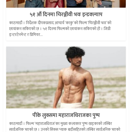
५१ औं दिनमा चिरञ्जीवी भवः इन्डक्ल्याप
काठमाडौं । निर्देशक दीपकप्रसाद आचार्य ‘काकु’को फिल्म ‘चिरञ्जीवी भवः’को
छायांकन सकिएको छ । ५१ दिनमा फिल्मको छायांकन सकिएको हो । जिग्री
इन्टरटेनमेन्ट र प्रिमियर...
पीके लुक्समा महाराजधिराजका पुष्प
काठमाडौं । फिल्म ‘महाराजधिराज’का मुख्य कलाकार पुष्प खड्काको तस्बिर
सार्वजनिक भएको छ । उनको सिक्स प्याक बडीसहितको तस्बिर सार्वजनिक भएको