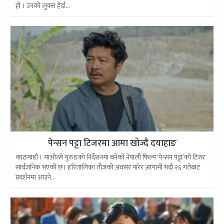
हो । उनको लुक्स हेर्दा...
पेन्सन पट्टा टिजरमा आमा खोज्दै दयाहाङ
काठमाडौं । माओत्से गुरुङको निर्देशनमा बनेको नेपाली फिल्म ‘पेन्सन पट्टा’को टिजर
सार्वजनिक भएको छ। हरितालिका तीजको अवसर पारेर आगामी भदौ २६ गतेबाट
प्रदर्शनमा आउने...