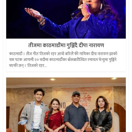
तीजमा काठमाडौंमा गुञ्जिँदै दीपा नारायण
काठमाडौं । तीज गीत ‘तिजको रहर आयो बरिलै‘की गायिका दीपा नारायण झाको
यस पटक आगामी २० भदौमा काठमाडौँका बाँसबारीस्थित रमायल भेन्युमा गुञ्जिने
भएकी छन् । ‘तिजको रहर...