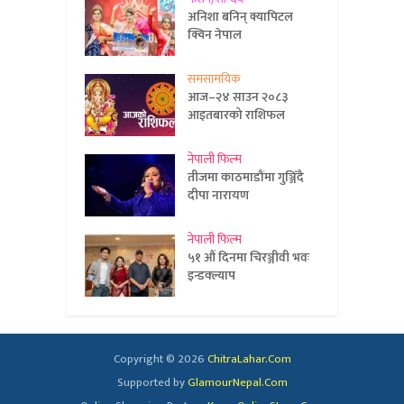
अनिशा बनिन् क्यापिटल
क्विन नेपाल
समसामयिक
आज–२४ साउन २०८३
आइतबारको राशिफल
नेपाली फिल्म
तीजमा काठमाडौंमा गुञ्जिँदै
दीपा नारायण
नेपाली फिल्म
५१ औं दिनमा चिरञ्जीवी भवः
इन्डक्ल्याप
Copyright © 2026
ChitraLahar.Com
Supported by
GlamourNepal.Com