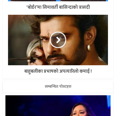
‘बोर्डर’मा सिमावर्ती बासिन्दाको त्रासदी
बाहुबलीका प्रभाषको अपत्यारिलो कमाई !
सम्बन्धित पोस्टहरु