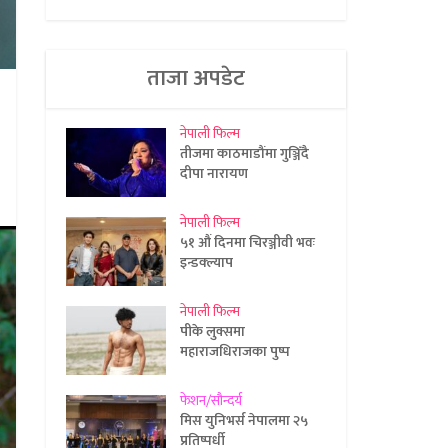
ताजा अपडेट
नेपाली फिल्म
तीजमा काठमाडौंमा गुञ्जिँदै
दीपा नारायण
नेपाली फिल्म
५१ औं दिनमा चिरञ्जीवी भवः
इन्डक्ल्याप
नेपाली फिल्म
पीके लुक्समा
महाराजधिराजका पुष्प
फेशन/सौन्दर्य
मिस युनिभर्स नेपालमा २५
प्रतिष्पर्धी