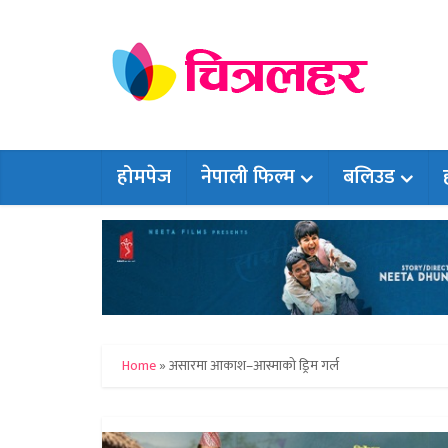
होमपेज
नेपाली फिल्म
बलिउड
Home
»
असारमा आकाश–आस्माको ड्रिम गर्ल