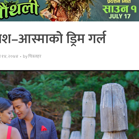
–आस्माको ड्रिम गर्ल
त्र १४, २०७४
by
चित्रलहर