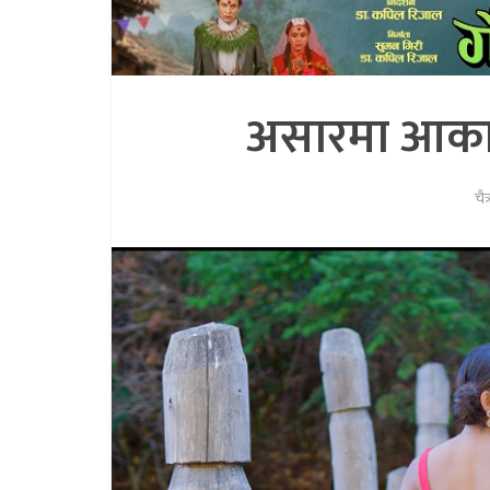
असारमा आकाश
चै