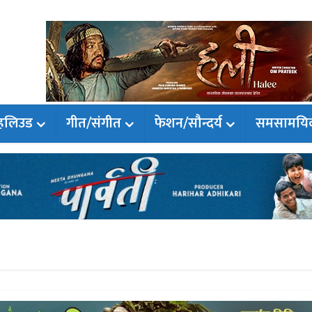
हलिउड
गीत/संगीत
फेशन/सौन्दर्य
समसामयि