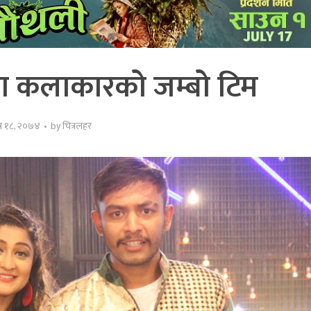
तमा कलाकारको जम्बो टिम
त्र १८, २०७४
by
चित्रलहर