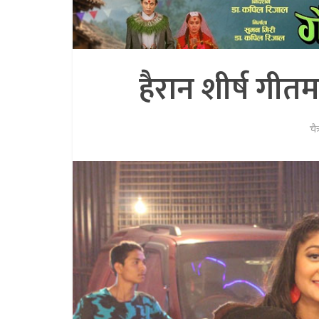
हैरान शीर्ष गी
चै