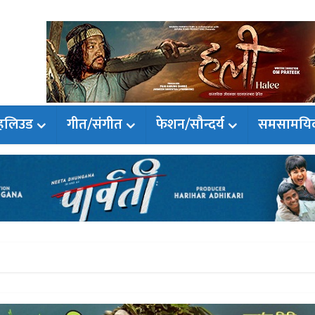
हलिउड
गीत/संगीत
फेशन/सौन्दर्य
समसामयि