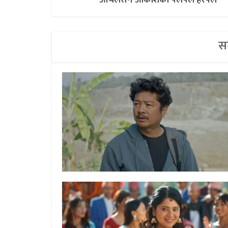
आँचलसँग आकाशको पलपल हरपल
सम