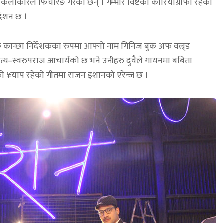
कलाकारले फिचरिङ गरेका छन् । गम्भीर विष्टको कोरियोग्राफी रहेको
्देशन छ ।
कै कान्छा निर्देशकका रुपमा आफ्नो नाम गिनिज बुक अफ वल्र्ड
त सत्य–स्वरुपराज आचार्यको छ भने उनीहरु दुवैले गायनमा बबिता
को ¥याप रहेको गीतमा राजन इशानको एरेन्ज छ ।