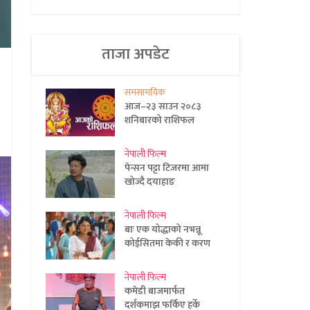
ताजा अपडेट
समसामयिक
आज–२३ साउन २०८३
शनिबारको राशिफल
नेपाली फिल्म
पेन्सन पट्टा टिजरमा आमा
खोज्दै दयाहाङ
नेपाली फिल्म
बाः एक योद्धाको नभन्नू
कोईसितमा केकी र करण
नेपाली फिल्म
कमेडी बाजमार्फत
दर्शकमाझ फर्किए हर्के