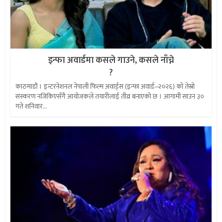
इन्फा अवार्डमा कसले गाउने, कसले नाँच्ने
?
काठमाडौं । इन्टरनेशनल नेपाली फिल्म अवार्ड्स (इन्फा अवार्ड–२०२६) को तेस्रो
संस्करण नजिकिएसँगै आयोजकले तयारीलाई तीव्र बनाएको छ । आगामी साउन ३०
गते शनिवार...