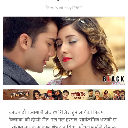
by
चैत्र १८, २०७४
चित्रलहर
काठमाडौं । आगामी जेठ ११ रिलिज हुन लागेको फिल्म
‘ब्ल्याक’ को दोस्रो गीत ‘पल पल हरपल’ सार्वजनिक भएको छ
। गीतमा नायक आकाश श्रेष्ठ र नायिका आँचल शर्माले रोमान्स