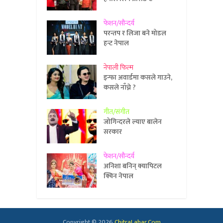
फेशन/सौन्दर्य
परन्तप र लिजा बने मोडल
हन्ट नेपाल
नेपाली फिल्म
इन्फा अवार्डमा कसले गाउने,
कसले नाँच्ने ?
गीत/संगीत
जोगिन्दरले ल्याए बालेन
सरकार
फेशन/सौन्दर्य
अनिशा बनिन् क्यापिटल
क्विन नेपाल
Copyright © 2026
ChitraLahar.Com