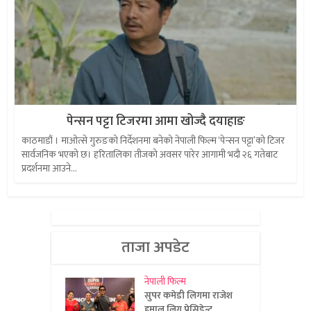
पेन्सन पट्टा टिजरमा आमा खोज्दै दयाहाङ
काठमाडौं । माओत्से गुरुङको निर्देशनमा बनेको नेपाली फिल्म ‘पेन्सन पट्टा’को टिजर
सार्वजनिक भएको छ। हरितालिका तीजको अवसर पारेर आगामी भदौ २६ गतेबाट
प्रदर्शनमा आउने...
ताजा अपडेट
नेपाली फिल्म
सुपर कमेडी लिगमा राजेश
हमाल लिग प्रेसिडेन्ट