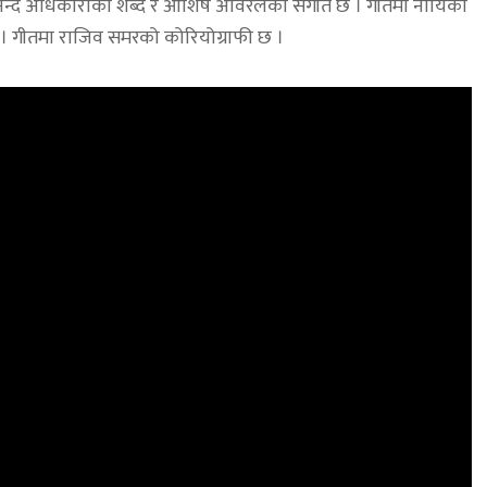
आनन्द अधिकारीको शब्द र आशिष अविरलको संगीत छ । गीतमा नायिका
छ । गीतमा राजिव समरको कोरियोग्राफी छ ।