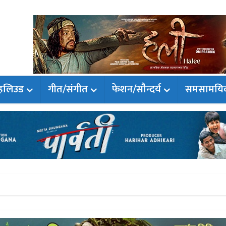
हलिउड
गीत/संगीत
फेशन/सौन्दर्य
समसामयि