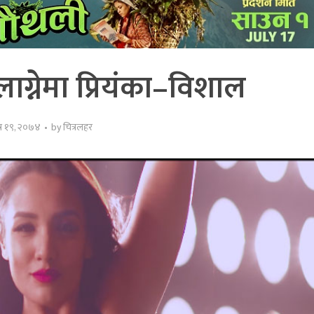
ग्नेमा प्रियंका–विशाल
त्र १९, २०७४
by
चित्रलहर