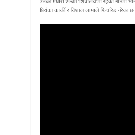
उनको एघारौं एल्बम ‘शिवालय’मा रहेको गीतमा 
प्रियंका कार्की र विशाल लामाले फिचरिङ गरेका 