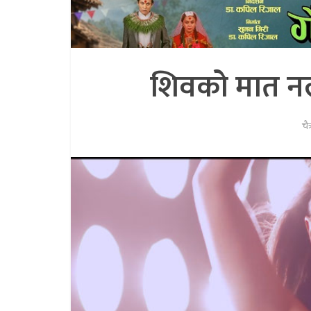
शिवको मात नला
चै