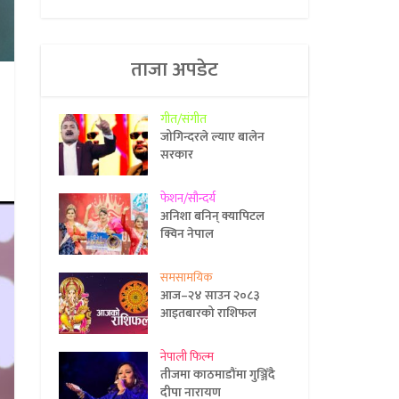
ताजा अपडेट
गीत/संगीत
जोगिन्दरले ल्याए बालेन
सरकार
फेशन/सौन्दर्य
अनिशा बनिन् क्यापिटल
क्विन नेपाल
समसामयिक
आज–२४ साउन २०८३
आइतबारको राशिफल
नेपाली फिल्म
तीजमा काठमाडौंमा गुञ्जिँदै
दीपा नारायण