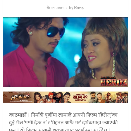
by
चैत्र १९, २०७४
चित्रलहर
काठमाडौं । निर्मात्री पूर्णीमा लामाले आफ्नो फिल्म ‘हिरोज्’का
दुई गीत ‘पप्पी देऊ न’ र ‘मेहनत आफै गर’ दर्शकमाझ ल्याएकी
छन् । यो फिल्म आगामी शुक्रबारबाट प्रदर्शनमा आउँदैछ ।