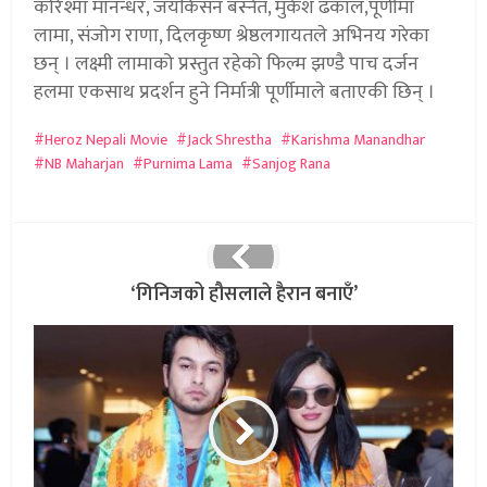
करिश्मा मानन्धर, जयकिसन बस्नेत, मुकेश ढकाल,पूर्णीमा
लामा, संजोग राणा, दिलकृष्ण श्रेष्ठलगायतले अभिनय गरेका
छन् । लक्ष्मी लामाको प्रस्तुत रहेको फिल्म झण्डै पाच दर्जन
हलमा एकसाथ प्रदर्शन हुने निर्मात्री पूर्णीमाले बताएकी छिन् ।
Heroz Nepali Movie
Jack Shrestha
Karishma Manandhar
NB Maharjan
Purnima Lama
Sanjog Rana
‘गिनिजको हौसलाले हैरान बनाएँ’