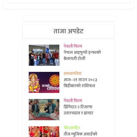
ताजा अपडेट
नेपाली फिल्म
नेपाल आइपुग्यो इन्फाको
बेलायती टोली
समसामयिक
आज–२१ साउन २०८३
बिहीबारको राशिफल
नेपाली फिल्म
झिँगेदाउ २ टिजरमा
उतारचढाव र झगडा
गीत/संगीत
तीज म्युजिक अवार्डको