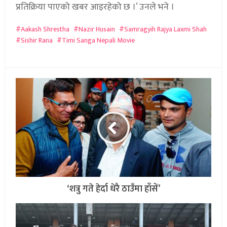
प्रतिक्रिया पाएको खबर आइरहेको छ ।’ उनले भने ।
Aakash Shrestha
Nazir Husain
Samragyih Rajya Laxmi Shah
Sishir Rana
Timi Sanga Nepali Movie
‘शत्रु गते हेर्दा धेरै ठाउँमा हाँसें’