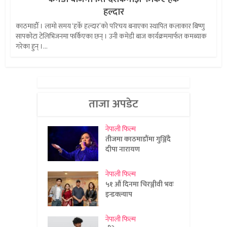
हल्दार
काठमाडौँ । लामो समय ‘हर्के हल्दार’को परिचय बनाएका स्थापित कलाकार बिष्णु
सापकोटा टेलिभिजनमा फर्किएका छन् । उनी कमेडी बाज कार्यक्रममार्फत कमब्याक
गरेका हुन् ।...
ताजा अपडेट
नेपाली फिल्म
तीजमा काठमाडौंमा गुञ्जिँदै
दीपा नारायण
नेपाली फिल्म
५१ औं दिनमा चिरञ्जीवी भवः
इन्डक्ल्याप
नेपाली फिल्म