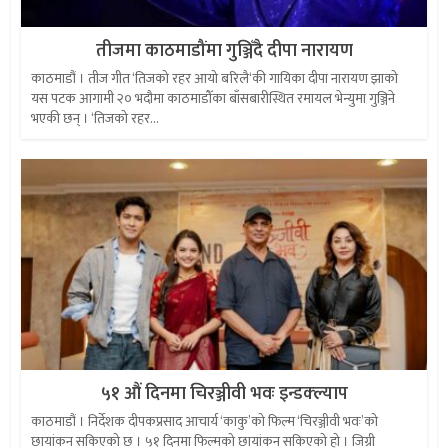
तीजमा काठमाडौंमा गुञ्जिँदै दीपा नारायण
काठमाडौं । तीज गीत ‘तिजको रहर आयो बरिलै‘की गायिका दीपा नारायण झाको
यस पटक आगामी २० भदौमा काठमाडौँका बाँसबारीस्थित रमायल भेन्युमा गुञ्जिने
भएकी छन् । ‘तिजको रहर...
५१ औं दिनमा चिरञ्जीवी भवः इन्डक्ल्याप
काठमाडौं । निर्देशक दीपकप्रसाद आचार्य ‘काकु’को फिल्म ‘चिरञ्जीवी भवः’को
छायांकन सकिएको छ । ५१ दिनमा फिल्मको छायांकन सकिएको हो । जिग्री