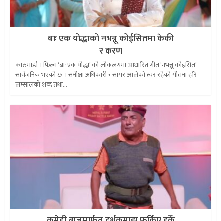
बाः एक योद्धाको नभन्नू कोईसितमा केकी
र करण
काठमाडौं । फिल्म ‘बाः एक योद्धा’ को लोकलयमा आधारित गीत ‘नभन्नू कोइसित’
सार्वजनिक भएको छ । समीक्षा अधिकारी र सागर आलेको स्वर रहेको गीतमा हरि
लम्सालको शब्द तथा...
कमेडी बाजमार्फत दर्शकमाझ फर्किए हर्के