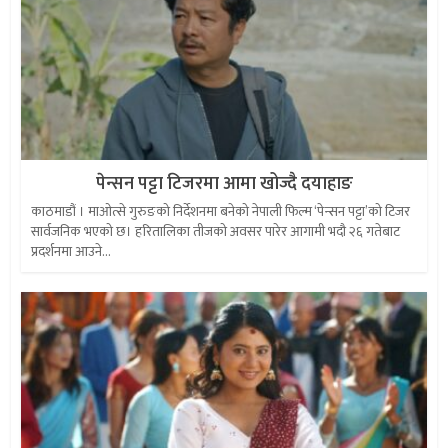
पेन्सन पट्टा टिजरमा आमा खोज्दै दयाहाङ
काठमाडौं । माओत्से गुरुङको निर्देशनमा बनेको नेपाली फिल्म ‘पेन्सन पट्टा’को टिजर
सार्वजनिक भएको छ। हरितालिका तीजको अवसर पारेर आगामी भदौ २६ गतेबाट
प्रदर्शनमा आउने...