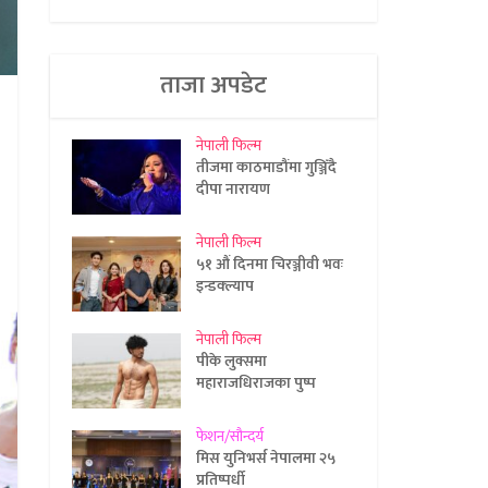
ताजा अपडेट
नेपाली फिल्म
तीजमा काठमाडौंमा गुञ्जिँदै
दीपा नारायण
नेपाली फिल्म
५१ औं दिनमा चिरञ्जीवी भवः
इन्डक्ल्याप
नेपाली फिल्म
पीके लुक्समा
महाराजधिराजका पुष्प
फेशन/सौन्दर्य
मिस युनिभर्स नेपालमा २५
प्रतिष्पर्धी