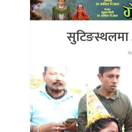
सुटिङस्थलमा 
चै