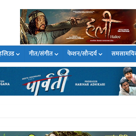
हलिउड
गीत/संगीत
फेशन/सौन्दर्य
समसामयि