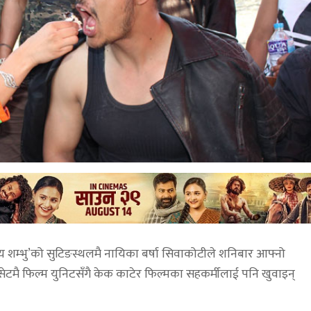
य शम्भु’को सुटिङस्थलमै नायिका बर्षा सिवाकोटीले शनिबार आफ्नो
सेटमै फिल्म युनिटसँगै केक काटेर फिल्मका सहकर्मीलाई पनि खुवाइन्